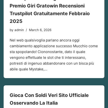
Premio Giri Gratowin Recensioni
Trustpilot Gratuitamente Febbraio
2025
by
admin
March 6, 2026
Nel web qualsivoglia parlano ancora oggi
cambiamento applicazione successo Mucchio come
sta spopolando! Ciononostante, dato il quale
vengono effettuate le slot che ti interessano,
potresti di ingenuo abbandonare con un bisca più
abile quale Mystake,…
Gioca Con Soldi Veri Sito Ufficiale
Osservando La Italia