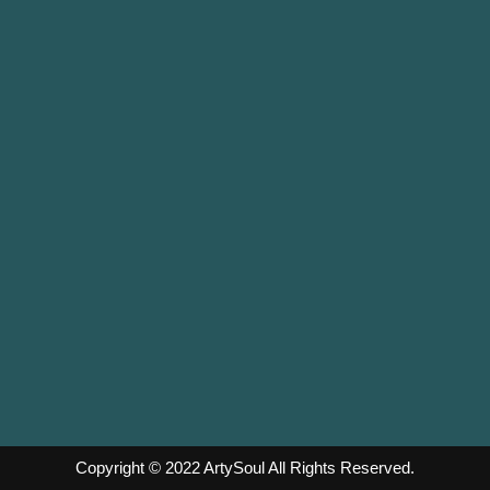
Copyright © 2022
ArtySoul
All Rights Reserved.