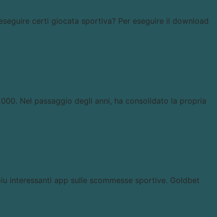
 eseguire certi giocata sportiva? Per eseguire il download
2000. Nel passaggio degli anni, ha consolidato la propria
piu interessanti app sulle scommesse sportive. Goldbet