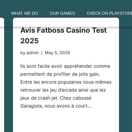
WHAT WE DO
OUR GAMES
CHECK ON PLAYSTOR
Avis Fatboss Casino Test
2025
by
admin
May 5, 2026
Ils sont facile avoir appréhender comme
permettent de profiter de jolis gain.
Entre les encore populaires nous-mêmes
retrouver les jeu d’arcade ainsi que lez
jeux de crash jet. Chez cabossé
Garagiste, nous avons à court…