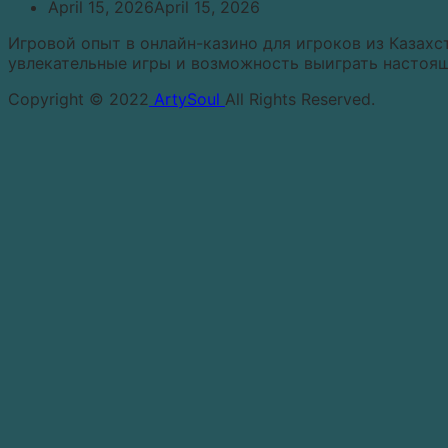
April 15, 2026
April 15, 2026
Игровой опыт в онлайн-казино для игроков из Казахс
увлекательные игры и возможность выиграть настоящ
Copyright © 2022
ArtySoul
All Rights Reserved.