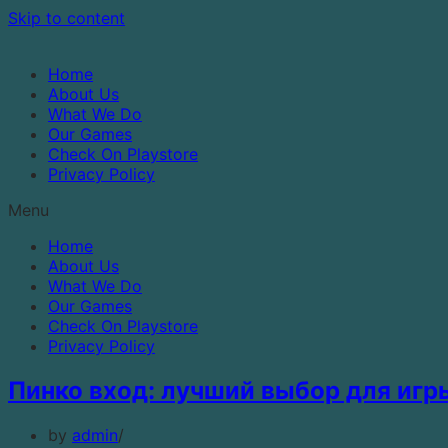
Skip to content
Home
About Us
What We Do
Our Games
Check On Playstore
Privacy Policy
Menu
Home
About Us
What We Do
Our Games
Check On Playstore
Privacy Policy
Пинко вход: лучший выбор для игр
by
admin