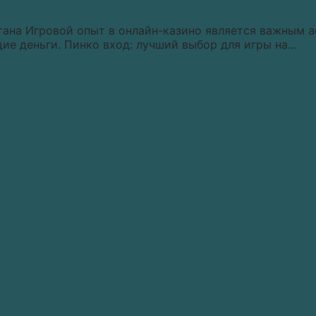
тана Игровой опыт в онлайн-казино является важным а
ие деньги. Пинко вход: лучший выбор для игры на…