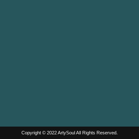
Copyright © 2022
ArtySoul
All Rights Reserved.