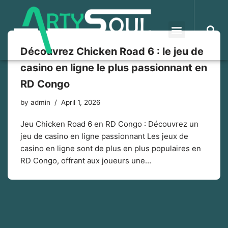
Skip
to
Découvrez Chicken Road 6 : le jeu de
content
casino en ligne le plus passionnant en
RD Congo
by
admin
April 1, 2026
Jeu Chicken Road 6 en RD Congo : Découvrez un
jeu de casino en ligne passionnant Les jeux de
casino en ligne sont de plus en plus populaires en
RD Congo, offrant aux joueurs une…