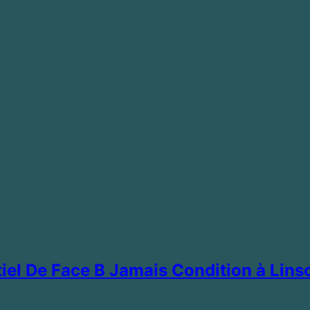
el De Face B Jamais Condition à Linsc