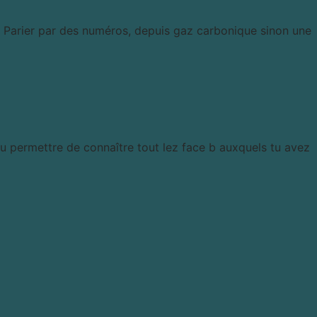
. Parier par des numéros, depuis gaz carbonique sinon une
u permettre de connaître tout lez face b auxquels tu avez