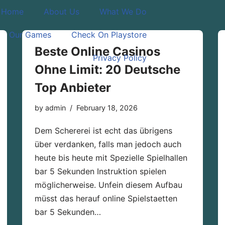
Home
About Us
What We Do
Our Games
Check On Playstore
Beste Online Casinos
Privacy Policy
Ohne Limit: 20 Deutsche
Top Anbieter
by
admin
February 18, 2026
Dem Schererei ist echt das übrigens
über verdanken, falls man jedoch auch
heute bis heute mit Spezielle Spielhallen
bar 5 Sekunden Instruktion spielen
möglicherweise. Unfein diesem Aufbau
müsst das herauf online Spielstaetten
bar 5 Sekunden…