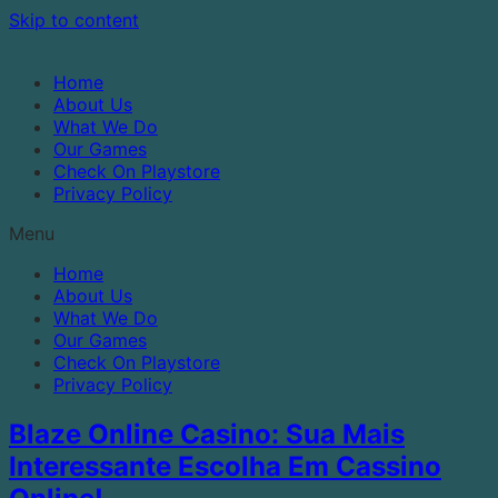
Skip to content
Home
About Us
What We Do
Our Games
Check On Playstore
Privacy Policy
Menu
Home
About Us
What We Do
Our Games
Check On Playstore
Privacy Policy
Blaze Online Casino: Sua Mais
Interessante Escolha Em Cassino