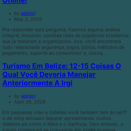
Online!
by
admin
May 2, 2026
Pra responder esta pergunta, fizemos alguma análise
íntegral, incluindo opiniões reais de jogadores brasileiros
que já testaram a organizacion. Aca, você encontrará
tudo relacionada segurança, jogos, bônus, métodos de
pagamento, suporte ao consumidor e, claroq…
Turismo Em Belize: 12-15 Coisas O
Qual Você Deveria Manejar
Anteriormente A Irgi
by
admin
April 26, 2026
Em pequenas vilas e cidades você também tem an op??
o de sony ericsson deparar apresentando muitos
dialetos asi como o Maia e o Garífuna. Zero entanto, o
turista conseguirá se comunicar em inglês systems