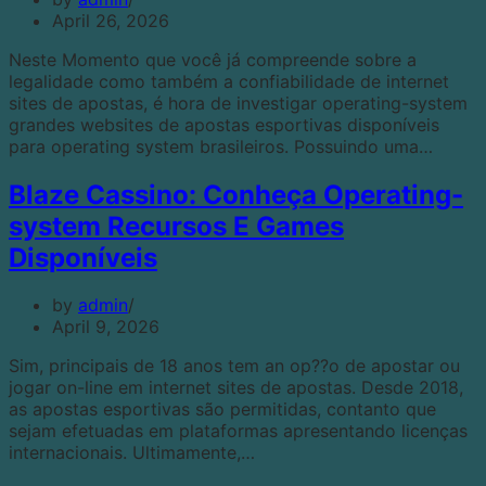
April 26, 2026
Neste Momento que você já compreende sobre a
legalidade como também a confiabilidade de internet
sites de apostas, é hora de investigar operating-system
grandes websites de apostas esportivas disponíveis
para operating system brasileiros. Possuindo uma…
Blaze Cassino: Conheça Operating-
system Recursos E Games
Disponíveis
by
admin
April 9, 2026
Sim, principais de 18 anos tem an op??o de apostar ou
jogar on-line em internet sites de apostas. Desde 2018,
as apostas esportivas são permitidas, contanto que
sejam efetuadas em plataformas apresentando licenças
internacionais. Ultimamente,…