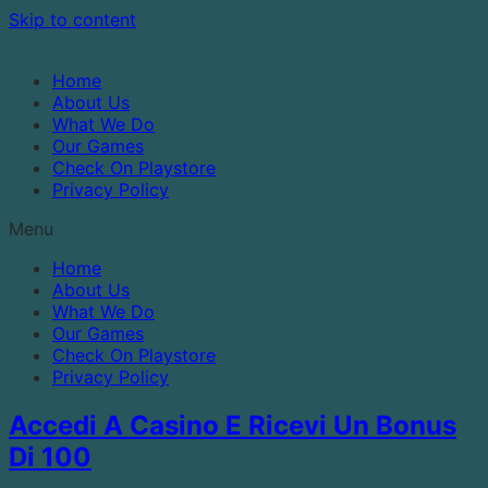
Skip to content
Home
About Us
What We Do
Our Games
Check On Playstore
Privacy Policy
Menu
Home
About Us
What We Do
Our Games
Check On Playstore
Privacy Policy
Accedi A Casino E Ricevi Un Bonus
Di 100