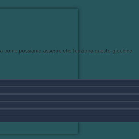
lia come possiamo asserire che funziona questo giochino
iali estemporanee quale si svolgono durante le partite.