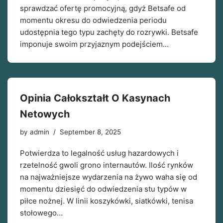
sprawdzać ofertę promocyjną, gdyż Betsafe od
momentu okresu do odwiedzenia periodu
udostępnia tego typu zachęty do rozrywki. Betsafe
imponuje swoim przyjaznym podejściem…
Opinia Całokształt O Kasynach
Netowych
by
admin
September 8, 2025
Potwierdza to legalność usług hazardowych i
rzetelność gwoli grono internautów. Ilość rynków
na najważniejsze wydarzenia na żywo waha się od
momentu dziesięć do odwiedzenia stu typów w
piłce nożnej. W linii koszykówki, siatkówki, tenisa
stołowego…