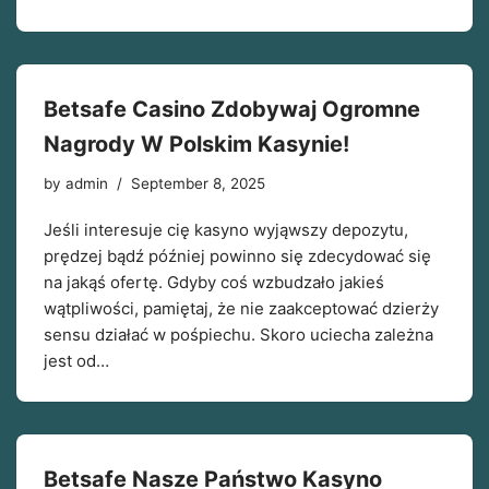
Betsafe Casino Zdobywaj Ogromne
Nagrody W Polskim Kasynie!
by
admin
September 8, 2025
Jeśli interesuje cię kasyno wyjąwszy depozytu,
prędzej bądź później powinno się zdecydować się
na jakąś ofertę. Gdyby coś wzbudzało jakieś
wątpliwości, pamiętaj, że nie zaakceptować dzierży
sensu działać w pośpiechu. Skoro uciecha zależna
jest od…
Betsafe Nasze Państwo Kasyno