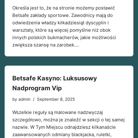
Określa jest to, że na stronie możemy postawić
Betsafe zakłady sportowe. Zawodnicy mają do
odwiedzenia władzy kilkadziesiąt dyscyplin i
warsztaty, które są więcej pomyślne niż obok
innych polskich bukmacherów, jakie możliwości
zwiększa szansę na zarobek.…
Betsafe Kasyno: Luksusowy
Nadprogram Vip
by
admin
September 8, 2025
Wszelkie reguły są malowane nadzwyczaj
szczegółowo, można je znaleźć w sekcji o tej samej
nazwie. W Tym Miejscu odnajdziesz kilkanaście
zaawansowanych odmiany blackjacka, ruletki,