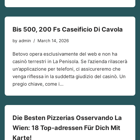
Bis 500, 200 Fs Caseificio Di Cavola
by
admin
March 14, 2026
Betovo opera esclusivamente del web e non ha
casinò terrestri in La Penisola. Se l’azienda rilascerà
un’applicazione per telefoni, ci assicureremo che
venga riflessa in la suddetta giudizio del casinò. Un
pregio chiave, come i…
Die Besten Pizzerias Osservando La
Wien: 18 Top-adressen Für Dich Mit
Karte!