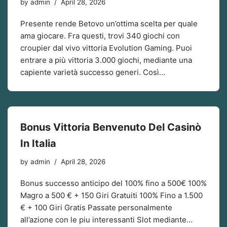
by
admin
April 28, 2026
Presente rende Betovo un’ottima scelta per quale
ama giocare. Fra questi, trovi 340 giochi con
croupier dal vivo vittoria Evolution Gaming. Puoi
entrare a più vittoria 3.000 giochi, mediante una
capiente varietà successo generi. Così…
Bonus Vittoria Benvenuto Del Casinò
In Italia
by
admin
April 28, 2026
Bonus successo anticipo del 100% fino a 500€ 100%
Magro a 500 € + 150 Giri Gratuiti 100% Fino a 1.500
€ + 100 Giri Gratis Passate personalmente
all’azione con le piu interessanti Slot mediante…