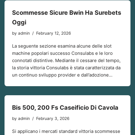
Scommesse Sicure Bwin Ha Surebets
Oggi
by
admin
February 12, 2026
La seguente sezione esamina alcune delle slot
machine popolari successo Consulabs e le loro
connotati distintive. Mediante il cessare del tempo,
la storia vittoria Consulabs è stata caratterizzata da
un continuo sviluppo provider e dall’adozione…
Bis 500, 200 Fs Caseificio Di Cavola
by
admin
February 3, 2026
Si applicano i mercati standard vittoria scommesse