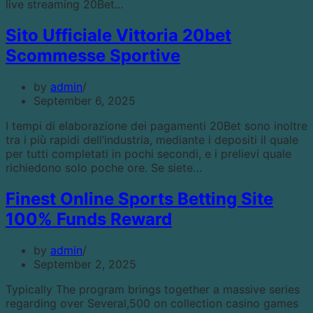
live streaming 20Bet…
Sito Ufficiale Vittoria 20bet
Scommesse Sportive
by
admin
September 6, 2025
I tempi di elaborazione dei pagamenti 20Bet sono inoltre
tra i più rapidi dell’industria, mediante i depositi il quale
per tutti completati in pochi secondi, e i prelievi quale
richiedono solo poche ore. Se siete…
Finest Online Sports Betting Site
100% Funds Reward
by
admin
September 2, 2025
Typically The program brings together a massive series
regarding over Several,500 on collection casino games