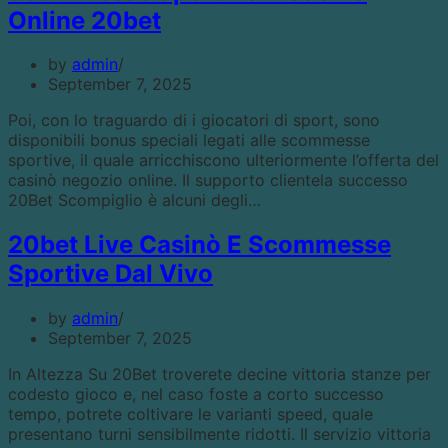
Online 20bet
by
admin
September 7, 2025
Poi, con lo traguardo di i giocatori di sport, sono
disponibili bonus speciali legati alle scommesse
sportive, il quale arricchiscono ulteriormente l’offerta del
casinò negozio online. Il supporto clientela successo
20Bet Scompiglio è alcuni degli…
20bet Live Casinò E Scommesse
Sportive Dal Vivo
by
admin
September 7, 2025
In Altezza Su 20Bet troverete decine vittoria stanze per
codesto gioco e, nel caso foste a corto successo
tempo, potrete coltivare le varianti speed, quale
presentano turni sensibilmente ridotti. Il servizio vittoria