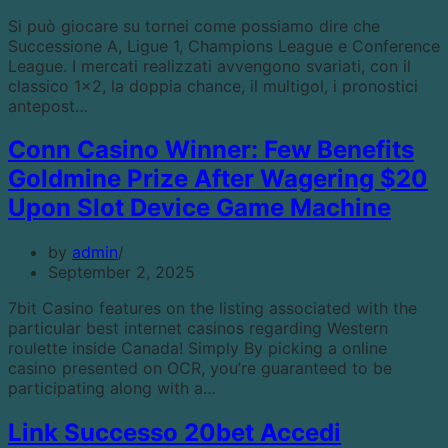
Si può giocare su tornei come possiamo dire che
Successione A, Ligue 1, Champions League e Conference
League. I mercati realizzati avvengono svariati, con il
classico 1×2, la doppia chance, il multigol, i pronostici
antepost…
Conn Casino Winner: Few Benefits
Goldmine Prize After Wagering $20
Upon Slot Device Game Machine
by
admin
September 2, 2025
7bit Casino features on the listing associated with the
particular best internet casinos regarding Western
roulette inside Canada! Simply By picking a online
casino presented on OCR, you’re guaranteed to be
participating along with a…
Link Successo 20bet Accedi