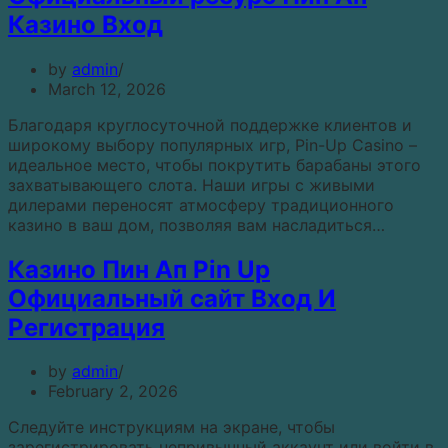
Казино Вход
by
admin
March 12, 2026
Благодаря круглосуточной поддержке клиентов и
широкому выбору популярных игр, Pin-Up Casino –
идеальное место, чтобы покрутить барабаны этого
захватывающего слота. Наши игры с живыми
дилерами переносят атмосферу традиционного
казино в ваш дом, позволяя вам насладиться…
Казино Пин Ап Pin Up
Официальный сайт Вход И
Регистрация
by
admin
February 2, 2026
Следуйте инструкциям на экране, чтобы
зарегистрировать непривычный аккаунт или войти в