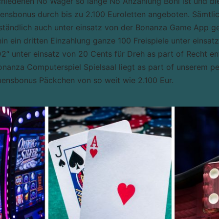
iedenen No Wager so lange No Anzahlung Boni ist und ble
mensbonus durch bis zu 2.100 Euroletten angeboten. Sämtl
ständlich auch unter einsatz von der Bonanza Game App gesp
n ein dritten Einzahlung ganze 100 Freispiele unter einsa
2“ unter einsatz von 20 Cents für Dreh as part of Recht 
nanza Computerspiel Spielsaal liegt as part of unserem pe
mensbonus Päckchen von so weit wie 2.100 Eur.