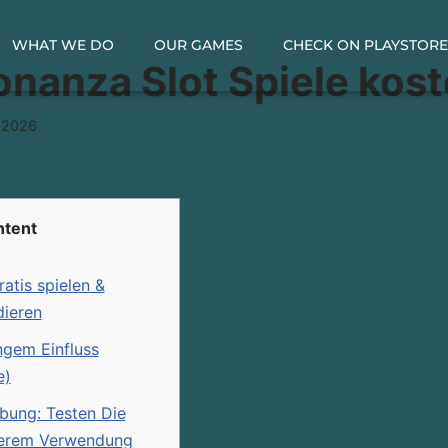
WHAT WE DO
OUR GAMES
CHECK ON PLAYSTOR
nanza Slot Spiele kost
, 2026
tent
atis spielen &
dieren
ngem Einfluss
e)
bung: Testen Die
serem Verwendung