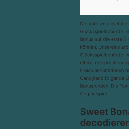
Die autoren einschätz
Glücksspielbehörde ih
Bonus auf die erste E
können. Unsereins arb
Glücksspielbehörde ihr
eltern, entsprechend 
Freispiel-Funktionen 
Candyland folgende Li
Bonusrunden. Die Tumb
Originalspiel.
Sweet Bona
decodiere