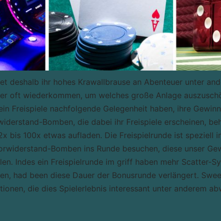
et deshalb ihr hohes Krawallbrause an Abenteuer unter and
ker oft wiederkommen, um welches große Anlage auszuschö
ein Freispiele nachfolgende Gelegenheit haben, ihre Gewinne
widerstand-Bomben, die dabei ihr Freispiele erscheinen, be
2x bis 100x etwas aufladen. Die Freispielrunde ist speziell i
Vorwiderstand-Bomben ins Runde besuchen, diese unser Gew
en. Indes ein Freispielrunde im griff haben mehr Scatter-
tzen, had been diese Dauer der Bonusrunde verlängert. Swe
ktionen, die dies Spielerlebnis interessant unter anderem a