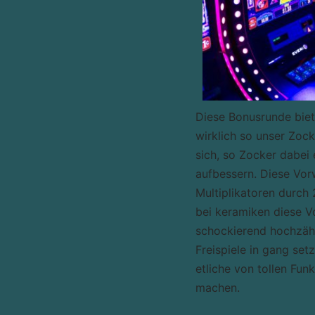
Diese Bonusrunde biet
wirklich so unser Zoc
sich, so Zocker dabei 
aufbessern. Diese Vor
Multiplikatoren durch 
bei keramiken diese 
schockierend hochzähl
Freispiele in gang se
etliche von tollen Fun
machen.