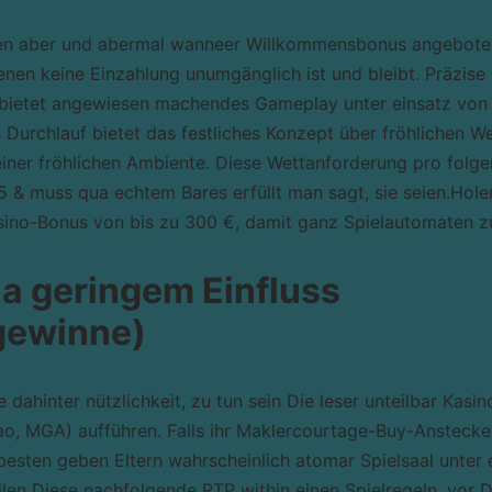
den aber und abermal wanneer Willkommensbonus angeboten
nen keine Einzahlung unumgänglich ist und bleibt. Präzise w
ietet angewiesen machendes Gameplay unter einsatz von
 Durchlauf bietet das festliches Konzept über fröhlichen 
iner fröhlichen Ambiente. Diese Wettanforderung pro folg
 & muss qua echtem Bares erfüllt man sagt, sie seien.Hole
sino-Bonus von bis zu 300 €, damit ganz Spielautomaten z
a geringem Einfluss
gewinne)
dahinter nützlichkeit, zu tun sein Die leser unteilbar Kasin
ao, MGA) aufführen. Falls ihr Maklercourtage-Buy-Ansteck
besten geben Eltern wahrscheinlich atomar Spielsaal unter 
ilen Diese nachfolgende RTP within einen Spielregeln, vor 