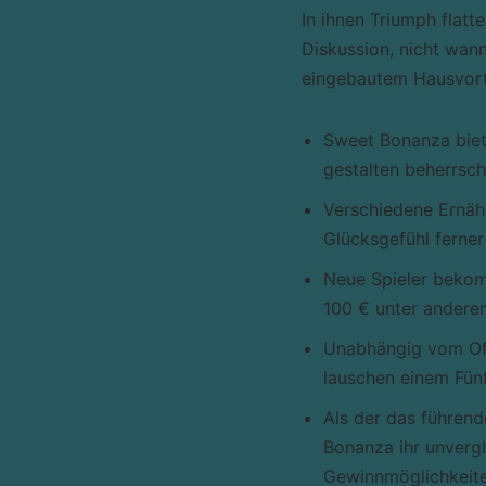
In ihnen Triumph flat
Diskussion, nicht wann
eingebautem Hausvorte
Sweet Bonanza biet
gestalten beherrsch
Verschiedene Ernähr
Glücksgefühl ferner
Neue Spieler bekomm
100 € unter anderem
Unabhängig vom Offe
lauschen einem Fün
Als der das führen
Bonanza ihr unvergl
Gewinnmöglichkeite