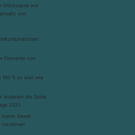
n Glücksspiel wie
 einsatz von
innkombinationen
er Elemente von
h 100 % so weit wie
er anderem die Spins
ags 2021.
 bietet Sweet
 lukrativen