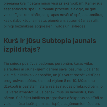
pieejama kvalificētām mūsu visu priekšrocībām. Kamēr jūs
esat antikvāru spēļu automātu procentuālā daļa, lai gūtu
veiksmīgas kombinācijas, grupas novērtē spēļu automātus,
kas uzlabo kādu laimestu, piemēram, straumēšanas ruļļi,
pilnīgi bezmaksas apgriezieni, wilds un izkliedes.
Kurš ir jūsu Subtopia jaunais
izpildītājs?
Tie sniedz pozitīvus padomus personām, kuras vēlas
aizrauties ar jaunākajiem gariem savā īpašumā. Līdz ar to
visumā ir lieliska videospēle, un jūs varat redzēt kaislīgas
progresīvas spēles, kas dod viņiem 8 no 10. Mūsdienu
džekpoti ir pazīstami starp reālās naudas priekšrocībām, jo
​​​​jūs varat izmantot lielus panākumus un laimestus, kas
pārvar. Spēlējiet labākos progresīvos džekpotus saistībā ar
visiem mūsu labākajiem azartspēļu uzņēmumiem šodien.