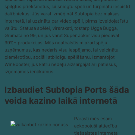
spilgtus priekšmetus, lai sniegtu spēli un turpinātu iesaistīt
dalībniekus. Jūs varat izmēģināt Subtopia bez maksas
internetā, lai uzzinātu par video spēli, pirms izveidojat īstu
valūtu. Statusa spēlei, virsraksti, tostarp Ugga Bugga,
Grāmata no 99, un jūs varat Super Joker visu piedāvāt
99%+ produkcijas. Mēs neatbalstīsim azartspēļu
uzņēmumus, kas nedarīs visu iespējamo, lai veicinātu
piemērotību, sociāli atbildīgu spēlēšanu. Izmantojot
WinBooster, jūs katru nedēļu aizsargājat arī patiesus,
izņemamos ienākumus.
Izbaudiet Subtopia Ports šāda
veida kazino laikā internetā
Parasti mēs esam
apkopojuši attiecību
tiešsaistes interneta