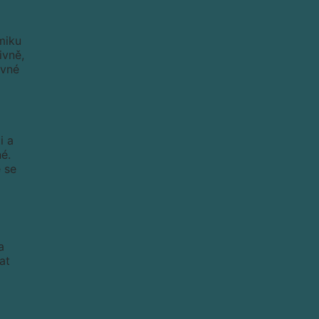
miku
ivně,
ávné
i a
é.
e se
a
at