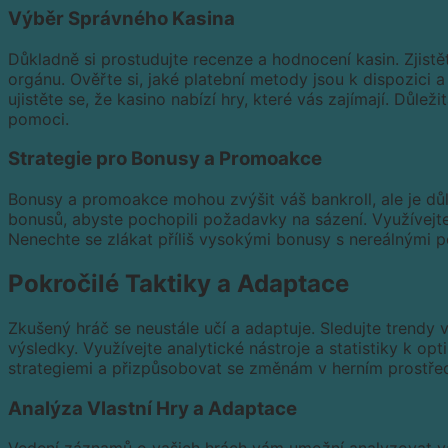
Výběr Správného Kasina
Důkladně si prostudujte recenze a hodnocení kasin. Zjist
orgánu. Ověřte si, jaké platební metody jsou k dispozici 
ujistěte se, že kasino nabízí hry, které vás zajímají. Důl
pomoci.
Strategie pro Bonusy a Promoakce
Bonusy a promoakce mohou zvýšit váš bankroll, ale je důl
bonusů, abyste pochopili požadavky na sázení. Využívejte
Nenechte se zlákat příliš vysokými bonusy s nereálnými 
Pokročilé Taktiky a Adaptace
Zkušený hráč se neustále učí a adaptuje. Sledujte trendy v
výsledky. Využívejte analytické nástroje a statistiky k op
strategiemi a přizpůsobovat se změnám v herním prostředí. 
Analýza Vlastní Hry a Adaptace