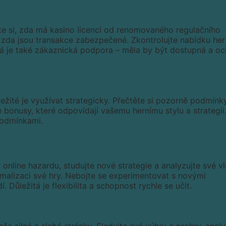
ěte si, zda má kasino licenci od renomovaného regulačního
a zda jsou transakce zabezpečené. Zkontrolujte nabídku her
ežitá je také zákaznická podpora – měla by být dostupná a o
ežité je využívat strategicky. Přečtěte si pozorně podmínk
 bonusy, které odpovídají vašemu hernímu stylu a strategii
podmínkami.
 online hazardu, studujte nové strategie a analyzujte své vl
timalizaci své hry. Nebojte se experimentovat s novými
Důležitá je flexibilita a schopnost rychle se učit.