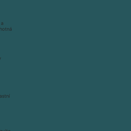
 a
chotná
y
.
astní