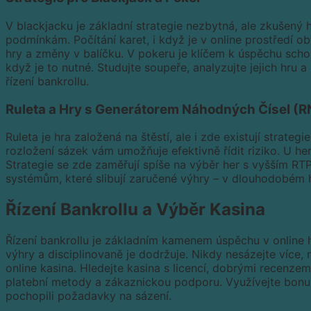
V blackjacku je základní strategie nezbytná, ale zkušený 
podmínkám. Počítání karet, i když je v online prostředí o
hry a změny v balíčku. V pokeru je klíčem k úspěchu scho
když je to nutné. Studujte soupeře, analyzujte jejich hru a 
řízení bankrollu.
Ruleta a Hry s Generátorem Náhodných Čísel (
Ruleta je hra založená na štěstí, ale i zde existují strat
rozložení sázek vám umožňuje efektivně řídit riziko. U he
Strategie se zde zaměřují spíše na výběr her s vyšším RTP
systémům, které slibují zaručené výhry – v dlouhodobém h
Řízení Bankrollu a Výběr Kasina
Řízení bankrollu je základním kamenem úspěchu v online ha
výhry a disciplinovaně je dodržuje. Nikdy nesázejte více, n
online kasina. Hledejte kasina s licencí, dobrými recenze
platební metody a zákaznickou podporu. Využívejte bonu
pochopili požadavky na sázení.