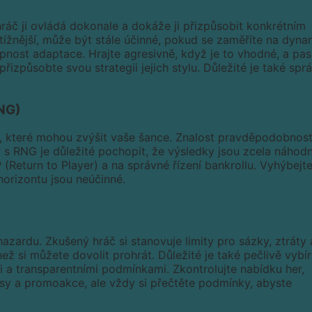
hráč ji ovládá dokonale a dokáže ji přizpůsobit konkrétním
btížnější, může být stále účinné, pokud se zaměříte na dyna
pnost adaptace. Hrajte agresivně, když je to vhodné, a pas
přizpůsobte svou strategii jejich stylu. Důležité je také spr
RNG)
egie, které mohou zvýšit vaše šance. Znalost pravděpodobnost
r s RNG je důležité pochopit, že výsledky jsou zcela náhodn
 (Return to Player) a na správné řízení bankrollu. Vyhýbejt
orizontu jsou neúčinné.
zardu. Zkušený hráč si stanovuje limity pro sázky, ztráty 
ež si můžete dovolit prohrát. Důležité je také pečlivě vybír
mi a transparentními podmínkami. Zkontrolujte nabídku her,
sy a promoakce, ale vždy si přečtěte podmínky, abyste