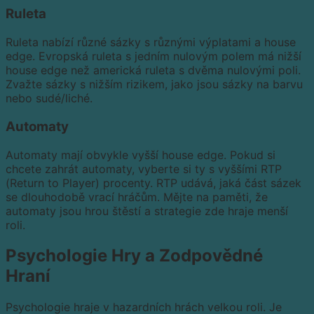
Ruleta
Ruleta nabízí různé sázky s různými výplatami a house
edge. Evropská ruleta s jedním nulovým polem má nižší
house edge než americká ruleta s dvěma nulovými poli.
Zvažte sázky s nižším rizikem, jako jsou sázky na barvu
nebo sudé/liché.
Automaty
Automaty mají obvykle vyšší house edge. Pokud si
chcete zahrát automaty, vyberte si ty s vyššími RTP
(Return to Player) procenty. RTP udává, jaká část sázek
se dlouhodobě vrací hráčům. Mějte na paměti, že
automaty jsou hrou štěstí a strategie zde hraje menší
roli.
Psychologie Hry a Zodpovědné
Hraní
Psychologie hraje v hazardních hrách velkou roli. Je