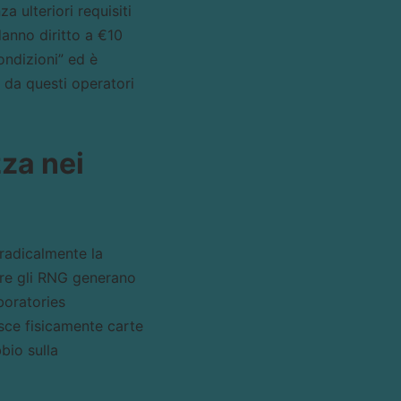
a ulteriori requisiti
danno diritto a €10
ondizioni” ed è
d da questi operatori
zza nei
 radicalmente la
tre gli RNG generano
boratories
isce fisicamente carte
bio sulla