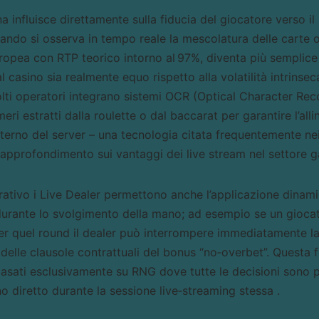
influisce direttamente sulla fiducia del giocatore verso il
ando si osserva in tempo reale la mescolatura delle carte o
uropea con RTP teorico intorno al 97%, diventa più semplice 
l casino sia realmente equo rispetto alla volatilità intrinse
olti operatori integrano sistemi OCR (Optical Character Re
ri estratti dalla roulette o dal baccarat per garantire l’all
nterno del server – una tecnologia citata frequentemente nei
 approfondimento sui vantaggi dei live stream nel settore 
rativo i Live Dealer permettono anche l’applicazione dinamica
durante lo svolgimento della mano; ad esempio se un giocato
r quel round il dealer può interrompere immediatamente la
 delle clausole contrattuali del bonus “no‑overbet”. Questa fl
 basati esclusivamente su RNG dove tutte le decisioni son
 diretto durante la sessione live‑streaming stessa .