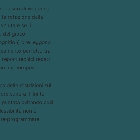
 requisito di wagering
 la rotazione della
valutare se il
ca del gioco
cognition) che leggono
ineamento perfetto tra
 report tecnici redatti
gaming europeo.
 delle restrizioni sui
re supera il limite
 puntata evitando così
essibilità non è
o pre‑programmate