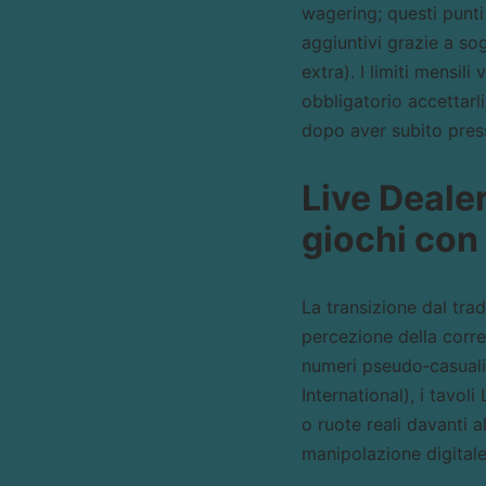
wagering; questi punti 
aggiuntivi grazie a so
extra). I limiti mensi
obbligatorio accettarl
dopo aver subito press
Live Dealer
giochi con
La transizione dal tra
percezione della corre
numeri pseudo‑casuali 
International), i tavol
o ruote reali davanti 
manipolazione digitale d