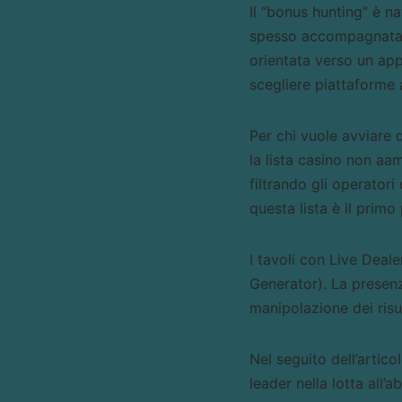
Il “bonus hunting” è n
spesso accompagnata da
orientata verso un app
scegliere piattaforme a
Per chi vuole avviare
la lista casino non aam
filtrando gli operatori
questa lista è il prim
I tavoli con Live Deal
Generator). La presenz
manipolazione dei risu
Nel seguito dell’artico
leader nella lotta all’a