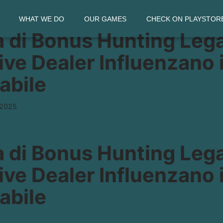
WHAT WE DO
OUR GAMES
CHECK ON PLAYSTOR
a di Bonus Hunting Lega
ive Dealer Influenzano 
abile
 2025
a di Bonus Hunting Lega
ive Dealer Influenzano 
abile