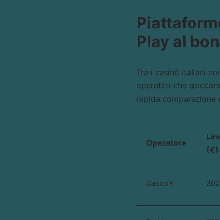
Piattaform
Play al bo
Tra i casinò italiani 
operatori che spiccano
rapida comparazione ev
Lim
Operatore
(€)
CasinoX
200