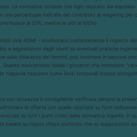
sso. La normativa richiede che ogni requisito sia espresso
on una percentuale indicata del contributo al wagering per 
ontribuisce al 20%, mentre le slot al 100%).
 AAMS (ora ADM) – monitorano costantemente il rispetto dell
dici e segnalazioni degli utenti su eventuali pratiche ingan
le sulla chiarezza dei termini, può incorrere in sanzioni pec
a. Questo meccanismo tutela i giocatori che intendono “cac
do trappole nascoste come limiti temporali troppo stringenti
re con sicurezza è consigliabile verificare sempre la presen
onfrontare le offerte con quelle riportate su fonti indipende
incrociati su tutti i punti critici della normativa vigente. In
ia basata su regole chiare piuttosto che su supposizioni s