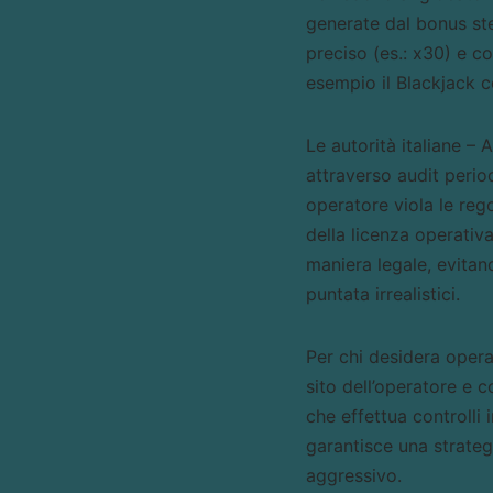
generate dal bonus ste
preciso (es.: x30) e c
esempio il Blackjack c
Le autorità italiane –
attraverso audit perio
operatore viola le rego
della licenza operativ
maniera legale, evitan
puntata irrealistici.
Per chi desidera opera
sito dell’operatore e c
che effettua controlli 
garantisce una strateg
aggressivo.