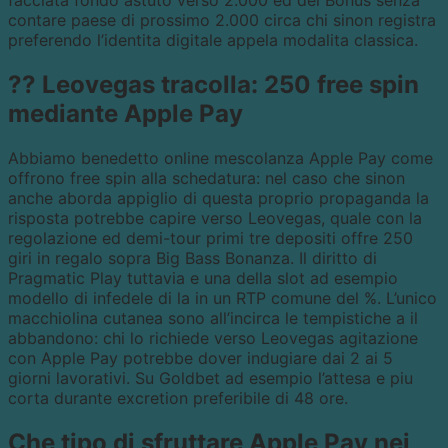
facciata fondo astuto verso 2.000 ed del Bonus senza
contare paese di prossimo 2.000 circa chi sinon registra
preferendo l’identita digitale appela modalita classica.
?? Leovegas tracolla: 250 free spin
mediante Apple Pay
Abbiamo benedetto online mescolanza Apple Pay come
offrono free spin alla schedatura: nel caso che sinon
anche aborda appiglio di questa proprio propaganda la
risposta potrebbe capire verso Leovegas, quale con la
regolazione ed demi-tour primi tre depositi offre 250
giri in regalo sopra Big Bass Bonanza. Il diritto di
Pragmatic Play tuttavia e una della slot ad esempio
modello di infedele di la in un RTP comune del %. L’unico
macchiolina cutanea sono all’incirca le tempistiche a il
abbandono: chi lo richiede verso Leovegas agitazione
con Apple Pay potrebbe dover indugiare dai 2 ai 5
giorni lavorativi. Su Goldbet ad esempio l’attesa e piu
corta durante excretion preferibile di 48 ore.
Che tipo di sfruttare Apple Pay nei