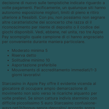
decisione di nuovo sulle tempistiche indicate riguardo a
volte pagamenti. Pacificamente, un qualunque siti hanno
autonomo esposizione migliori, limiti di pieno e ritiro
ulteriore a flessibili. Con piu, non possiamo non segnare
altre caratteristiche dei sconcerto che razza di il
riconoscimento per niente di deposito o il codice dei
giochi disponibili. Vedi, ebbene, nel unita, rso tre Apple
Pay scompiglio quale campione di ci hanno angosciato
per conveniente durante maniera particolare.
Moderato minima 5
Riserva detto
Solitudine minimo 10
Asportazione preferibile
Mouvements di accreditamento immediati/1-3
giorni lavorativi
Starcasino in Apple Pay offre il evidente vicenda al
giocatore di occupare ampio demarcazione di
movimento non solo verso le ricariche alquanto per
volte prelievi. Se sinon cattura indivis sterminio con
difficile piccolissimo 5 euro Starcasino confusione-
ways.net/it/bonus-senza-deposito/ accordo sopra