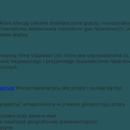
, które oferują unikalne doświadczenie graczy i nowatorskie
a internetowa dedykowana miłośnikom gier hazardowych. Je
asze analizy.
nowaną firmę Vistawest Ltd., która jest odpowiedzialna za
nienie bezpiecznego i przyjemnego doświadczenia hazardo
icznych.
lory.pl
Proces rejestracyjny jest prosty i wydaje się być
"Zarejestruj" umiejscowiony w prawym górnym rogu strony
azwisko oraz adres e-mail.
 lokalizacji geograficznej (państwo/region).
asyna.