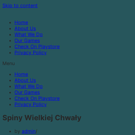
Skip to content
Home
About Us
What We Do
Our Games
Check On Playstore
Privacy Policy
Menu
Home
About Us
What We Do
Our Games
Check On Playstore
Privacy Policy
Spiny Wielkiej Chwały
by
admin