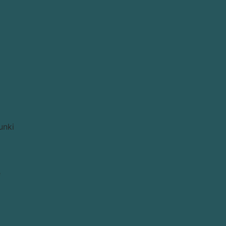
unki
ę