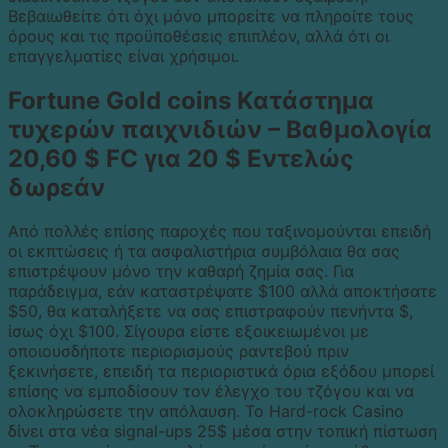
Βεβαιωθείτε ότι όχι μόνο μπορείτε να πληροίτε τους
όρους και τις προϋποθέσεις επιπλέον, αλλά ότι οι
επαγγελματίες είναι χρήσιμοι.
Fortune Gold coins Κατάστημα
τυχερών παιχνιδιών – Βαθμολογία
20,60 $ FC για 20 $ Εντελώς
δωρεάν
Από πολλές επίσης παροχές που ταξινομούνται επειδή
οι εκπτώσεις ή τα ασφαλιστήρια συμβόλαια θα σας
επιστρέψουν μόνο την καθαρή ζημία σας. Για
παράδειγμα, εάν καταστρέψατε $100 αλλά αποκτήσατε
$50, θα καταλήξετε να σας επιστραφούν πενήντα $,
ίσως όχι $100. Σίγουρα είστε εξοικειωμένοι με
οποιουσδήποτε περιορισμούς ραντεβού πριν
ξεκινήσετε, επειδή τα περιοριστικά όρια εξόδου μπορεί
επίσης να εμποδίσουν τον έλεγχο του τζόγου και να
ολοκληρώσετε την απόλαυση. Το Hard-rock Casino
δίνει στα νέα signal-ups 25$ μέσα στην τοπική πίστωση