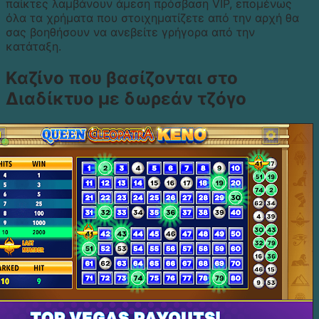
παίκτες λαμβάνουν άμεση πρόσβαση VIP, επομένως
όλα τα χρήματα που στοιχηματίζετε από την αρχή θα
σας βοηθήσουν να ανεβείτε γρήγορα από την
κατάταξη.
Καζίνο που βασίζονται στο
Διαδίκτυο με δωρεάν τζόγο