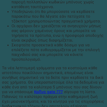
παροχή πολλαπλών κωδικών μπόνους χωρίς
κατάθεση ταυτόχρονα.
Υποδηλώνει ότι θα μπορούσατε να κερδίσετε
παρακάτω που θα λέγατε εάν πετύχατε το
τζάκποτ χρησιμοποιώντας πραγματικά χρήματα.
Οι αρχάριοι δεν χρειάζεται να ανησυχούν μήπως
σας φέρουν χαμένους όρους και μπορείτε να
τηρήσετε τα πρότυπα, ενώ η προσφορά αποδοχής
είναι ακριβώς όπως διαφημίζεται.
Σκεφτείτε προσεκτικά κάθε δόσιμο για να
επιλέξετε πότε ευθυγραμμίζεται με την επιλογή
παιχνιδιού σας και μπορείτε να κάνετε
προϋπολογισμό.
Τα νέα λεπτομερή γράμματα για τα κοστούμια κάθε
ιστοτόπου ποικίλλουν σημαντικά, επομένως είναι
συνήθως σημαντικό να τα δείτε πριν κερδίσετε τα δικά
σας χρήματα. Θα υπερασπιστούμε όλα τα δεδομένα για
κάθε ένα από τα καλύτερα 5 μπόνους που σας δίνουν
για να σπάσουμε
Καζίνο gate 777
σίγουρα τη λίστα.
Πιθανώς το καλύτερο πράγμα στην καθημερινή ζωή
έχει μειονεκτήματα, και τα κίνητρα για τις επιχειρήσεις
διαδικτυακού τζόγου δεν αποτελούν εξαίρεση.