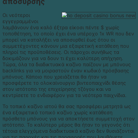
απόσυρσης
Οι νεότεροι
εγγεγραμμένοι
λαμβάνουν ένα καλό έξτρα είκοσι πέντε $ χωρίς
τοποθέτηση, το οποίο έχει ένα υπέροχο 1x WR που δεν
μπορεί να καταλήξει να αποσυρθεί έως ότου οι
συμμετέχοντες κάνουν μια εξαιρετική κατάθεση που
πληροί τις προϋποθέσεις. Οι πάροχοι συνήθως τα
δοκιμάζουν για να δουν τι έχει καλύτερη απήχηση.
Τώρα, όλα τα διαδικτυακά καζίνο παίζουν με μπόνους
backlinks για να μοιραστούν έναν κωδικό πρόσβασης
μπόνους. Κάποιο που χρειάζεται θα ήταν να
προσφέρετε το ολοκαίνουργιο βιντεοπαιχνίδι θέσης
στον ιστότοπο της επιχείρησης τζόγου και να
κεντρίσετε το ενδιαφέρον για τα νεότερα παιχνίδια.
Το τοπικό καζίνο ιστού θα σας προσφέρει μετρητά ως
ένα εξαιρετικό τοπικό καζίνο χωρίς κατάθεση
πρόσθετο μπόνους για να αποκτήσετε συμμετοχή στον
ιστότοπο. Το καλύτερο μέρος θα ήταν το γεγονός ότι
τέτοια ελεγχόμενα διαδικτυακά καζίνο δεν θυσιάζονται
για τις παροχές και τις προσφορές που λαμβάνετε.