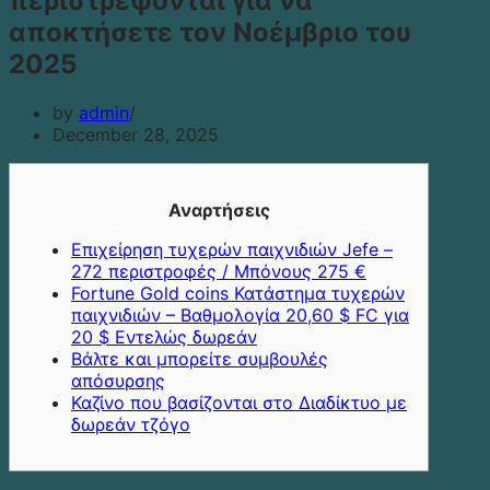
περιστρέφονται για να
αποκτήσετε τον Νοέμβριο του
2025
by
admin
December 28, 2025
Αναρτήσεις
Επιχείρηση τυχερών παιχνιδιών Jefe –
272 περιστροφές / Μπόνους 275 €
Fortune Gold coins Κατάστημα τυχερών
παιχνιδιών – Βαθμολογία 20,60 $ FC για
20 $ Εντελώς δωρεάν
Βάλτε και μπορείτε συμβουλές
απόσυρσης
Καζίνο που βασίζονται στο Διαδίκτυο με
δωρεάν τζόγο