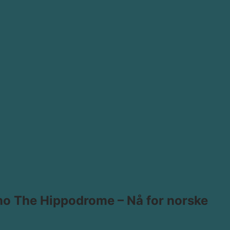
sino The Hippodrome – Nå for norske