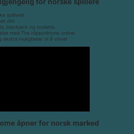
gjengelig for norske spillere
e spillere!
t ditt.
ts, blackjack og roulette.
evelse med The Hippodrome online.
ekstra muligheter til å vinne!
drome åpner for norsk marked