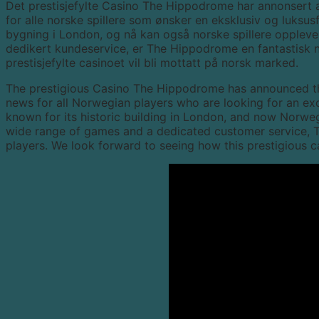
Det prestisjefylte Casino The Hippodrome har annonsert a
for alle norske spillere som ønsker en eksklusiv og luksusf
bygning i London, og nå kan også norske spillere opplev
dedikert kundeservice, er The Hippodrome en fantastisk ny 
prestisjefylte casinoet vil bli mottatt på norsk marked.
The prestigious Casino The Hippodrome has announced tha
news for all Norwegian players who are looking for an e
known for its historic building in London, and now Norwe
wide range of games and a dedicated customer service, 
players. We look forward to seeing how this prestigious c