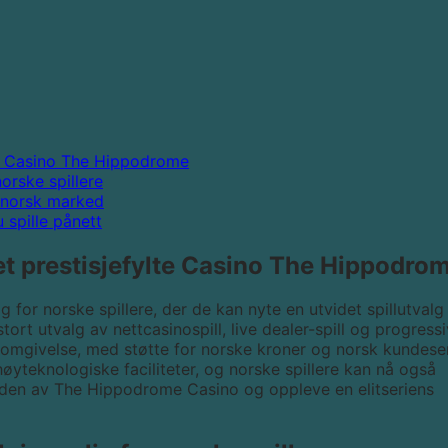
lte Casino The Hippodrome
orske spillere
 norsk marked
spille pånett
det prestisjefylte Casino The Hippodro
 for norske spillere, der de kan nyte en utvidet spillutvalg
tort utvalg av nettcasinospill, live dealer-spill og progress
illomgivelse, med støtte for norske kroner og norsk kundese
øyteknologiske faciliteter, og norske spillere kan nå også
verden av The Hippodrome Casino og oppleve en elitseriens