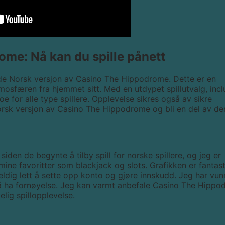
me: Nå kan du spille pånett
nde Norsk versjon av Casino The Hippodrome. Dette er en
mosfæren fra hjemmet sitt. Med en utdypet spillutvalg, incl
oe for alle type spillere. Opplevelse sikres også av sikre
orsk versjon av Casino The Hippodrome og bli en del av de
den de begynte å tilby spill for norske spillere, og jeg er
 mine favoritter som blackjack og slots. Grafikken er fantast
eldig lett å sette opp konto og gjøre innskudd. Jeg har vun
r å ha fornøyelse. Jeg kan varmt anbefale Casino The Hipp
elig spillopplevelse.