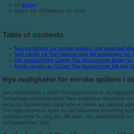
by
admin
March 29, 2026
March 31, 2026
Table of contents
Nye muligheter for norske spillere i det prestisjefy
Spill pånett på The Hippodrome: Nå tilgjengelig for n
Det prestisjefylte Casino The Hippodrome åpner for
Norsk versjon av Casino The Hippodrome: Nå kan du 
Nye muligheter for norske spillere i 
Det prestisjefylte Casino The Hippodrome er nå tilgjengelig
forbedrede spillopplevelser. Nye muligheter inkluderer et s
jackpots. Spillere kan også nyte en sikker og pålitelig sp
The Hippodrome er kjent for sin luksuriøse innretning og h
oppleve dette for seg selv. Bli med i den prestisjefylte 
spillopplevelse i dag.