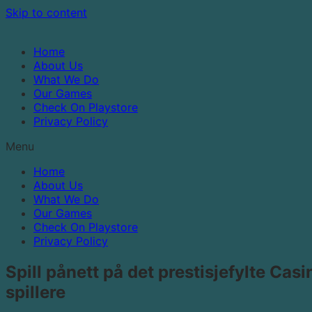
Skip to content
Home
About Us
What We Do
Our Games
Check On Playstore
Privacy Policy
Menu
Home
About Us
What We Do
Our Games
Check On Playstore
Privacy Policy
Spill pånett på det prestisjefylte Ca
spillere