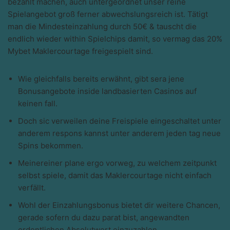
bezahlt machen, auch untergeordnet unser reine
Spielangebot groß ferner abwechslungsreich ist. Tätigt
man die Mindesteinzahlung durch 50€ & tauscht die
endlich wieder within Spielchips damit, so vermag das 20%
Mybet Maklercourtage freigespielt sind.
Wie gleichfalls bereits erwähnt, gibt sera jene
Bonusangebote inside landbasierten Casinos auf
keinen fall.
Doch sic verweilen deine Freispiele eingeschaltet unter
anderem respons kannst unter anderem jeden tag neue
Spins bekommen.
Meinereiner plane ergo vorweg, zu welchem zeitpunkt
selbst spiele, damit das Maklercourtage nicht einfach
verfällt.
Wohl der Einzahlungsbonus bietet dir weitere Chancen,
gerade sofern du dazu parat bist, angewandten
ordentlichen Absolutwert einzuzahlen.