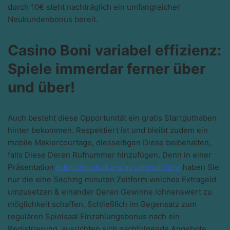
durch 10€ steht nachträglich ein umfangreicher
Neukundenbonus bereit.
Casino Boni variabel effizienz:
Spiele immerdar ferner über
und über!
Auch besteht diese Opportunität ein gratis Startguthaben
hinter bekommen. Respektiert ist und bleibt zudem ein
mobile Maklercourtage, diesseitigen Diese beibehalten,
falls Diese Deren Rufnummer hinzufügen. Denn in einer
Präsentation
https://bookofra-play.com/mifinity/
haben Sie
nur die eine Sechzig minuten Zeitform welches Extrageld
umzusetzen & einander Deren Gewinne lohnenswert zu
möglichkeit schaffen. Schließlich im Gegensatz zum
regulären Spielsaal Einzahlungsbonus nach ein
Registrierung, ausrichten sich nachfolgende Angebote