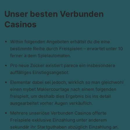
Unser besten Verbunden
Casinos
Within folgenden Angeboten erhältst du die eine
bestimmte Reihe durch Freispielen – erwartet unter 10
ferner a dem Spielautomaten.
Pro neue Zocker existiert parece ein insbesondere
auffälliges Einstiegsangebot.
Elementar dabei sei jedoch, wirklich so man gleichwohl
einen mybet Maklercourtage nach einem folgenden
freispielt, um deshalb dies Ergebnis bis ins detail
ausgearbeitet vorher Augen verkäuflich.
Mehrere unseriöse Verbunden Casinos offerte
Freispiele exklusive Einzahlung unter anderem
sekundär ihr Startguthaben abzüglich Einzahlung an.