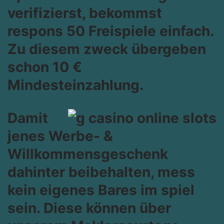
verifizierst, bekommst
respons 50 Freispiele einfach.
Zu diesem zweck übergeben
schon 10 €
Mindesteinzahlung.
Damit
jenes Werbe- &
Willkommensgeschenk
dahinter beibehalten, mess
kein eigenes Bares im spiel
sein. Diese können über