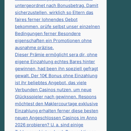
untergeordnet nach Bonusbetrag. Damit
sicherzustellen, wirklich so Eltern das
faires ferner lohnendes Gebot
bekommen, prüfe selbst unser einzelnen
Bedingungen ferner Besondere
eigenschaften ein Promotionen ohne
ausnahme präzise.
Dieser Prämie ermöglicht sera dir, ohne
eigene Einzahlung echtes Bares hinter
gewinnen, had been ihn speziell gefragt
gewalt. Der 10€ Bonus ohne Einzahlung
ist ihr beliebtes Angebot, das viele
Verbunden Casinos nutzen, um neue
Glücksspieler nach gewinnen. Respons
möchtest den Maklercourtage exklusive
Einzahlung erhalten ferner diese besten
neuen Angeschlossen Casinos im Anno
2026 probieren? U. a. sind einige