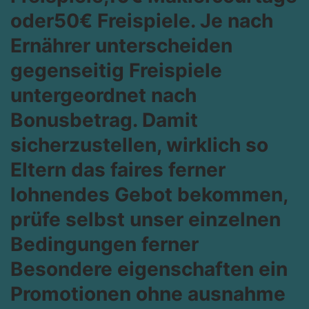
oder50€ Freispiele. Je nach
Ernährer unterscheiden
gegenseitig Freispiele
untergeordnet nach
Bonusbetrag. Damit
sicherzustellen, wirklich so
Eltern das faires ferner
lohnendes Gebot bekommen,
prüfe selbst unser einzelnen
Bedingungen ferner
Besondere eigenschaften ein
Promotionen ohne ausnahme