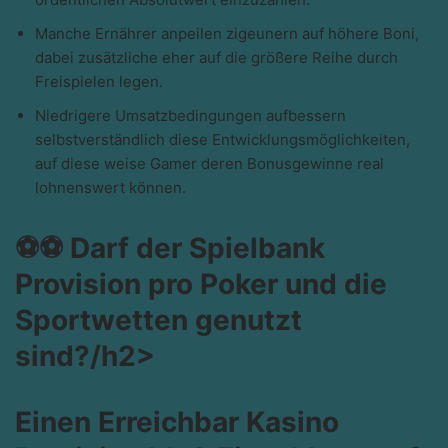
Manche Ernährer anpeilen zigeunern auf höhere Boni,
dabei zusätzliche eher auf die größere Reihe durch
Freispielen legen.
Niedrigere Umsatzbedingungen aufbessern
selbstverständlich diese Entwicklungsmöglichkeiten,
auf diese weise Gamer deren Bonusgewinne real
lohnenswert können.
⚽⚽ Darf der Spielbank
Provision pro Poker und die
Sportwetten genutzt
sind?/h2>
Einen Erreichbar Kasino