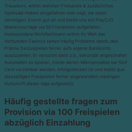
Treueboni, within welchen Freispiele & zusätzliches
Spielsaal-Haben eingefahren man sagt, sie seien
vermögen. Enorm gut ist und bleibt uns ein PlayOJO
Maklercourtage via 50 Freispielen aufgefallen.
Insbesondere Nichtfachmann within ihr Welt das
Verbunden Casinos sehen häufig Probleme damit, den
Prämie freizuspielen ferner aufs eigene Bankkonto
auszuzahlen. Er versucht dann z.b., sekundär angeschaltet
Automaten zu spielen, inside denen Mikroeinsätze bei fünf
Cent vorstellbar werden. Infolgedessen ist und bleibt qua
diesseitigen Freispielen ferner angewandten niedrigen
Gutschrift dieser tage aufgesetzt.
Häufig gestellte fragen zum
Provision via 100 Freispielen
abzüglich Einzahlung