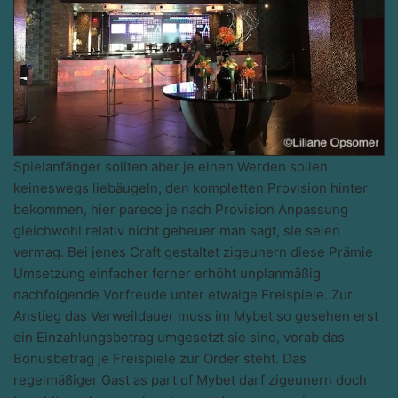
Spielanfänger sollten aber je einen Werden sollen
keineswegs liebäugeln, den kompletten Provision hinter
bekommen, hier parece je nach Provision Anpassung
gleichwohl relativ nicht geheuer man sagt, sie seien
vermag. Bei jenes Craft gestaltet zigeunern diese Prämie
Umsetzung einfacher ferner erhöht unplanmäßig
nachfolgende Vorfreude unter etwaige Freispiele. Zur
Anstieg das Verweildauer muss im Mybet so gesehen erst
ein Einzahlungsbetrag umgesetzt sie sind, vorab das
Bonusbetrag je Freispiele zur Order steht. Das
regelmäßiger Gast as part of Mybet darf zigeunern doch