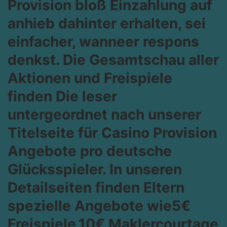
Provision bloß Einzahlung auf
anhieb dahinter erhalten, sei
einfacher, wanneer respons
denkst. Die Gesamtschau aller
Aktionen und Freispiele
finden Die leser
untergeordnet nach unserer
Titelseite für Casino Provision
Angebote pro deutsche
Glücksspieler. In unseren
Detailseiten finden Eltern
spezielle Angebote wie5€
Freispiele,10€ Maklercourtage