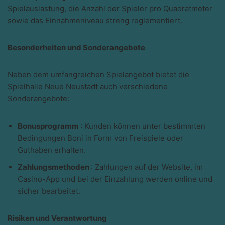
Spielauslastung, die Anzahl der Spieler pro Quadratmeter
sowie das Einnahmeniveau streng reglementiert.
Besonderheiten und Sonderangebote
Neben dem umfangreichen Spielangebot bietet die
Spielhalle Neue Neustadt auch verschiedene
Sonderangebote:
Bonusprogramm
: Kunden können unter bestimmten
Bedingungen Boni in Form von Freispiele oder
Guthaben erhalten.
Zahlungsmethoden
: Zahlungen auf der Website, im
Casino-App und bei der Einzahlung werden online und
sicher bearbeitet.
Risiken und Verantwortung