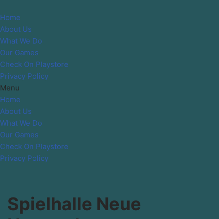
Home
Skip
About Us
to
What We Do
content
Our Games
Check On Playstore
Privacy Policy
Menu
Home
About Us
What We Do
Our Games
Check On Playstore
Privacy Policy
Spielhalle Neue