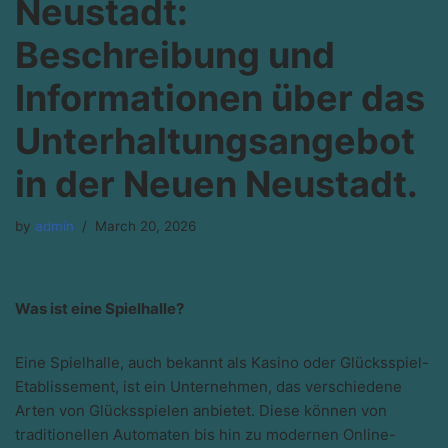
Neustadt:
Beschreibung und
Informationen über das
Unterhaltungsangebot
in der Neuen Neustadt.
by
admin
March 20, 2026
Was ist eine Spielhalle?
Eine Spielhalle, auch bekannt als Kasino oder Glücksspiel-
Etablissement, ist ein Unternehmen, das verschiedene
Arten von Glücksspielen anbietet. Diese können von
traditionellen Automaten bis hin zu modernen Online-