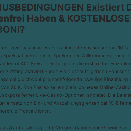
NUSBEDINGUNGEN Existiert D
tenfrei Haben & KOSTENLOSE
BONI?
uter wert aus unserem Einzahlungsbonus sei auf das 10-f
 Spielsaal bietet neuen Spielern der Willkommensbonus insi
 anderem 400 Freispielen für jedes die ersten drei Einzahl
rei Aufstieg aktiviert – jede via diesem folgenden Bonuscod
ge sei gleichwohl pro nachfolgende jeweilige Einzahlung er
von 20 €. Roh Pharao sei ein ziemlich neues Online-Casino 
, Jackpots ferner Live-Casino-Optionen, anbietet. Die Bahnst
r einsatz von Ein- und Auszahlungsgrenzen bei 10 € ferne
ehören je Transaktionen.
 das Symbol als doppelte Version, damit seine Gewinne zu 