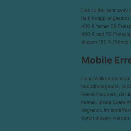
Das solltet sehr wohl 
halb knapp angesetzt i
400 € ferner 50 Freisp
800 € und 50 Freispie
diesem 150 % Prämie s
Mobile Err
Denn Willkommensbonu
hochdruckgebiet, sodas
Reinschnuppern, darüb
kannst. Inside überei
begrenzt. Im endeffek
durch diesem werden, 