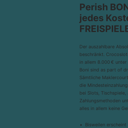
Perish BO
jedes Kos
FREISPIEL
Der auszahlbare Absol
beschränkt. Crocoslots
in allem 8.000 € unter
Boni sind as part of d
Sämtliche Maklercourta
die Mindesteinzahlung 
bei Slots, Tischspiele
Zahlungsmethoden unte
alles in allem keine G
Bisweilen erscheint