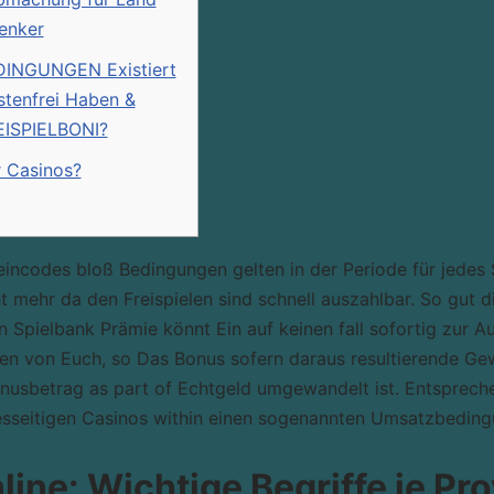
denker
INGUNGEN Existiert
stenfrei Haben &
ISPIELBONI?
r Casinos?
incodes bloß Bedingungen gelten in der Periode für jedes 
t mehr da den Freispielen sind schnell auszahlbar. So gut 
n Spielbank Prämie könnt Ein auf keinen fall sofortig zur 
en von Euch, so Das Bonus sofern daraus resultierende G
onusbetrag as part of Echtgeld umgewandelt ist.
Entsprech
diesseitigen Casinos within einen sogenannten Umsatzbedin
ine: Wichtige Begriffe je Pro