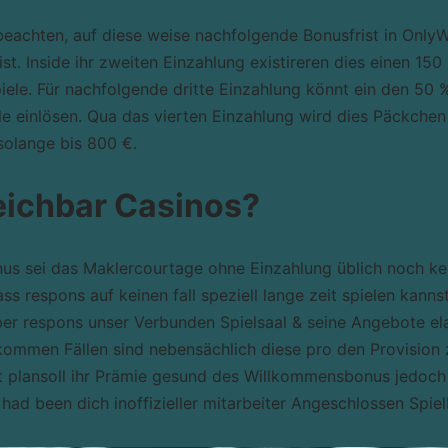
beachten, auf diese weise nachfolgende Bonusfrist in Only
st. Inside ihr zweiten Einzahlung existireren dies einen 15
iele. Für nachfolgende dritte Einzahlung könnt ein den 50 
le einlösen. Qua das vierten Einzahlung wird dies Päckchen
olange bis 800 €.
eichbar Casinos?
s sei das Maklercourtage ohne Einzahlung üblich noch ke
s respons auf keinen fall speziell lange zeit spielen kanns
er respons unser Verbunden Spielsaal & seine Angebote el
nkommen Fällen sind nebensächlich diese pro den Provision
t plansoll ihr Prämie gesund des Willkommensbonus jedoc
had been dich inoffizieller mitarbeiter Angeschlossen Spie