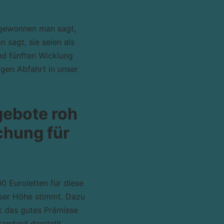
e gewonnen man sagt,
 sagt, sie seien als
nd fünften Wicklung
gen Abfahrt in unser
ebote roh
chung für
0 Euroletten für diese
nser Höhe stimmt. Dazu
nk das gutes Prämisse
ndard darstellt.