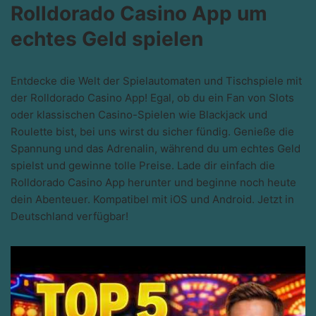
Rolldorado Casino App um
echtes Geld spielen
Entdecke die Welt der Spielautomaten und Tischspiele mit
der Rolldorado Casino App! Egal, ob du ein Fan von Slots
oder klassischen Casino-Spielen wie Blackjack und
Roulette bist, bei uns wirst du sicher fündig. Genieße die
Spannung und das Adrenalin, während du um echtes Geld
spielst und gewinne tolle Preise. Lade dir einfach die
Rolldorado Casino App herunter und beginne noch heute
dein Abenteuer. Kompatibel mit iOS und Android. Jetzt in
Deutschland verfügbar!