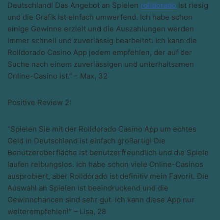
Deutschland! Das Angebot an Spielen
rolldorado
ist riesig
und die Grafik ist einfach umwerfend. Ich habe schon
einige Gewinne erzielt und die Auszahlungen werden
immer schnell und zuverlässig bearbeitet. Ich kann die
Rolldorado Casino App jedem empfehlen, der auf der
Suche nach einem zuverlässigen und unterhaltsamen
Online-Casino ist.” – Max, 32
Positive Review 2:
“Spielen Sie mit der Rolldorado Casino App um echtes
Geld in Deutschland ist einfach großartig! Die
Benutzeroberfläche ist benutzerfreundlich und die Spiele
laufen reibungslos. Ich habe schon viele Online-Casinos
ausprobiert, aber Rolldorado ist definitiv mein Favorit. Die
Auswahl an Spielen ist beeindruckend und die
Gewinnchancen sind sehr gut. Ich kann diese App nur
weiterempfehlen!” – Lisa, 28