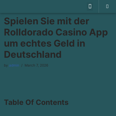
Skip
Spielen Sie mit der
to
content
Rolldorado Casino App
um echtes Geld in
Deutschland
by
admin
March 7, 2026
Table Of Contents