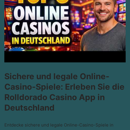
Sichere und legale Online-
Casino-Spiele: Erleben Sie die
Rolldorado Casino App in
Deutschland
Entdecke sichere und legale Online-Casino-Spiele in