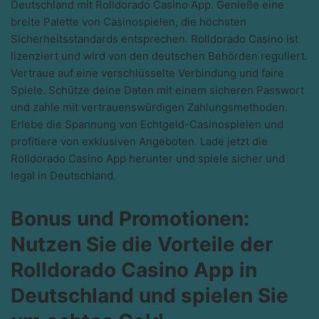
Deutschland mit Rolldorado Casino App. Genieße eine
breite Palette von Casinospielen, die höchsten
Sicherheitsstandards entsprechen. Rolldorado Casino ist
lizenziert und wird von den deutschen Behörden reguliert.
Vertraue auf eine verschlüsselte Verbindung und faire
Spiele. Schütze deine Daten mit einem sicheren Passwort
und zahle mit vertrauenswürdigen Zahlungsmethoden.
Erlebe die Spannung von Echtgeld-Casinospielen und
profitiere von exklusiven Angeboten. Lade jetzt die
Rolldorado Casino App herunter und spiele sicher und
legal in Deutschland.
Bonus und Promotionen:
Nutzen Sie die Vorteile der
Rolldorado Casino App in
Deutschland und spielen Sie