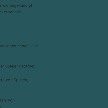
en wie angekündigt
ers schnell.
 zu sagen haben. Hier
er Spieler geöffnet.
tte von Spielen,
zahl von
.