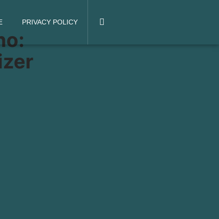
E
PRIVACY POLICY
no:
izer