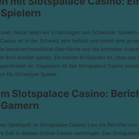
n mit Slotspalace Casino: Ei
Spielern
Leser, heute teilen wir Erfahrungen von Schweizer Spielern
Casino ist in der Schweiz sehr beliebt und bietet eine gros
die benutzerfreundliche Oberfläche und die schnellen Ausz
 Boni werden gelobt. Ein kleiner Kritikpunkt ist, dass das
geschränkt ist. Insgesamt ist das Slotspalace Casino jedoc
n für Schweizer Spieler.
im Slotspalace Casino: Beric
 Gamern
ven Spielspaß im Slotspalace Casino! Lies die Berichte vo
hre Zeit in diesem Online-Casino verbringen. Das Slotspalac