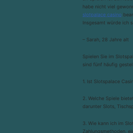
habe nicht viel gewon
slotpalace casino
bearb
Insgesamt würde ich sa
– Sarah, 28 Jahre alt
Spielen Sie im Slotsp
sind fünf häufig gestel
1. Ist Slotspalace Cas
2. Welche Spiele biete
darunter Slots, Tischs
3. Wie kann ich im Slo
Zahlungsmethoden, ein