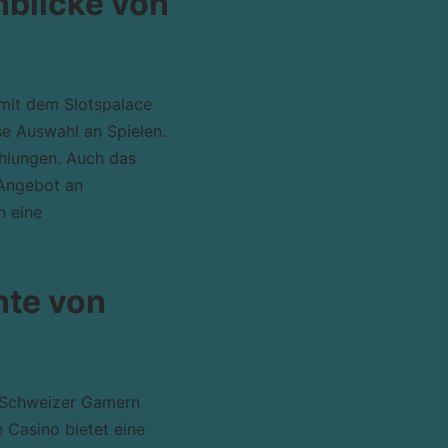
nblicke von
 mit dem Slotspalace
se Auswahl an Spielen.
ahlungen. Auch das
 Angebot an
h eine
hte von
n Schweizer Gamern
e Casino bietet eine