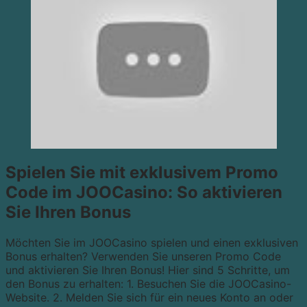
Spielen Sie mit exklusivem Promo
Code im JOOCasino: So aktivieren
Sie Ihren Bonus
Möchten Sie im JOOCasino spielen und einen exklusiven
Bonus erhalten? Verwenden Sie unseren Promo Code
und aktivieren Sie Ihren Bonus! Hier sind 5 Schritte, um
den Bonus zu erhalten: 1. Besuchen Sie die JOOCasino-
Website. 2. Melden Sie sich für ein neues Konto an oder