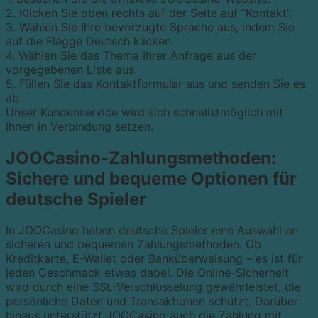
2. Klicken Sie oben rechts auf der Seite auf “Kontakt”.
3. Wählen Sie Ihre bevorzugte Sprache aus, indem Sie
auf die Flagge Deutsch klicken.
4. Wählen Sie das Thema Ihrer Anfrage aus der
vorgegebenen Liste aus.
5. Füllen Sie das Kontaktformular aus und senden Sie es
ab.
Unser Kundenservice wird sich schnellstmöglich mit
Ihnen in Verbindung setzen.
JOOCasino-Zahlungsmethoden:
Sichere und bequeme Optionen für
deutsche Spieler
In JOOCasino haben deutsche Spieler eine Auswahl an
sicheren und bequemen Zahlungsmethoden. Ob
Kreditkarte, E-Wallet oder Banküberweisung – es ist für
jeden Geschmack etwas dabei. Die Online-Sicherheit
wird durch eine SSL-Verschlüsselung gewährleistet, die
persönliche Daten und Transaktionen schützt. Darüber
hinaus unterstützt JOOCasino auch die Zahlung mit