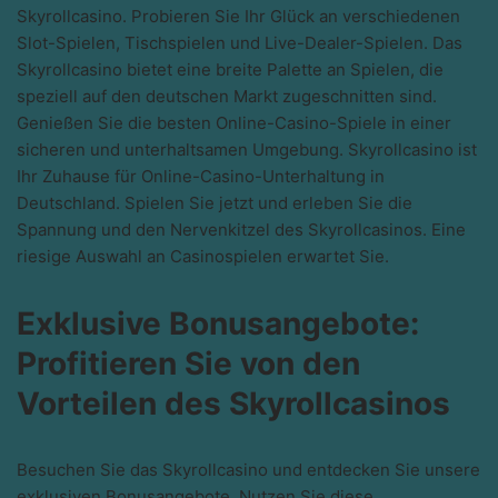
Skyrollcasino. Probieren Sie Ihr Glück an verschiedenen
Slot-Spielen, Tischspielen und Live-Dealer-Spielen. Das
Skyrollcasino bietet eine breite Palette an Spielen, die
speziell auf den deutschen Markt zugeschnitten sind.
Genießen Sie die besten Online-Casino-Spiele in einer
sicheren und unterhaltsamen Umgebung. Skyrollcasino ist
Ihr Zuhause für Online-Casino-Unterhaltung in
Deutschland. Spielen Sie jetzt und erleben Sie die
Spannung und den Nervenkitzel des Skyrollcasinos. Eine
riesige Auswahl an Casinospielen erwartet Sie.
Exklusive Bonusangebote:
Profitieren Sie von den
Vorteilen des Skyrollcasinos
Besuchen Sie das Skyrollcasino und entdecken Sie unsere
exklusiven Bonusangebote. Nutzen Sie diese