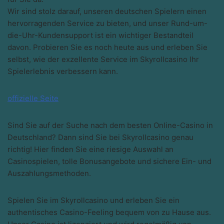
Wir sind stolz darauf, unseren deutschen Spielern einen
hervorragenden Service zu bieten, und unser Rund-um-
die-Uhr-Kundensupport ist ein wichtiger Bestandteil
davon. Probieren Sie es noch heute aus und erleben Sie
selbst, wie der exzellente Service im Skyrollcasino Ihr
Spielerlebnis verbessern kann.
offizielle Seite
Sind Sie auf der Suche nach dem besten Online-Casino in
Deutschland? Dann sind Sie bei Skyrollcasino genau
richtig! Hier finden Sie eine riesige Auswahl an
Casinospielen, tolle Bonusangebote und sichere Ein- und
Auszahlungsmethoden.
Spielen Sie im Skyrollcasino und erleben Sie ein
authentisches Casino-Feeling bequem von zu Hause aus.