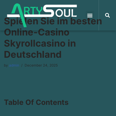
Skip
Spielen Sie im besten
to
content
Online-Casino
Skyrollcasino in
Deutschland
by
admin
December 24, 2025
Table Of Contents