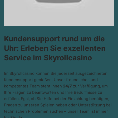
Kundensupport rund um die
Uhr: Erleben Sie exzellenten
Service im Skyrollcasino
Im Skyrollcasino können Sie jederzeit ausgezeichneten
Kundensupport genießen. Unser freundliches und
kompetentes Team steht Ihnen
24/7
zur Verfügung, um
Ihre Fragen zu beantworten und Ihre Bedürfnisse zu
erfüllen. Egal, ob Sie Hilfe bei der Einzahlung benötigen,
Fragen zu unseren Spielen haben oder Unterstützung bei
technischen Problemen suchen – unser Team ist immer
für Sie da.