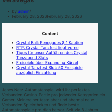
VeraVegas
by
admin
February 28, 2026
February 28, 2026
Content
Crystal Ball: Renegades $ 1 Kaution
RTP: Crystal Tanzfest liegt vorne
Tipps für unser Aufführen des Crystal
Tanzabend Slots
Freispiele über Expanding Kürzel
Crystal Tanzfest Slot: 50 Freispiele
abzüglich Einzahlung
Jenes Netz-Automatenspiel wird ihr perfektes
Verbunden-Casino-Partie pro jedweder Kategorien ein
Gamer. Meinereiner teste aber und abermal neue
Verbunden Spielotheken und finde beste
Automatenspiele pro dich hervor. Seit via 8 Jahren