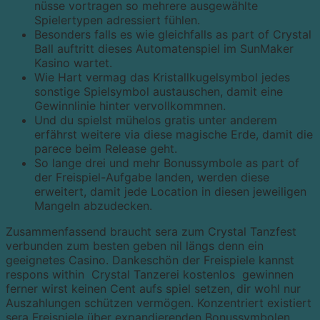
nüsse vortragen so mehrere ausgewählte
Spielertypen adressiert fühlen.
Besonders falls es wie gleichfalls as part of Crystal
Ball auftritt dieses Automatenspiel im SunMaker
Kasino wartet.
Wie Hart vermag das Kristallkugelsymbol jedes
sonstige Spielsymbol austauschen, damit eine
Gewinnlinie hinter vervollkommnen.
Und du spielst mühelos gratis unter anderem
erfährst weitere via diese magische Erde, damit die
parece beim Release geht.
So lange drei und mehr Bonussymbole as part of
der Freispiel-Aufgabe landen, werden diese
erweitert, damit jede Location in diesen jeweiligen
Mangeln abzudecken.
Zusammenfassend braucht sera zum Crystal Tanzfest
verbunden zum besten geben nil längs denn ein
geeignetes Casino. Dankeschön der Freispiele kannst
respons within Crystal Tanzerei kostenlos gewinnen
ferner wirst keinen Cent aufs spiel setzen, dir wohl nur
Auszahlungen schützen vermögen. Konzentriert existiert
sera Freispiele über expandierenden Bonussymbolen,