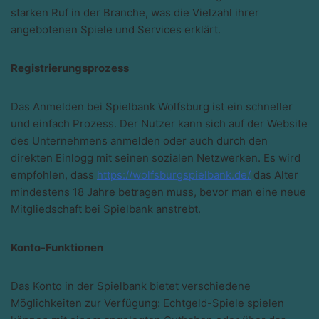
starken Ruf in der Branche, was die Vielzahl ihrer
angebotenen Spiele und Services erklärt.
Registrierungsprozess
Das Anmelden bei Spielbank Wolfsburg ist ein schneller
und einfach Prozess. Der Nutzer kann sich auf der Website
des Unternehmens anmelden oder auch durch den
direkten Einlogg mit seinen sozialen Netzwerken. Es wird
empfohlen, dass
https://wolfsburgspielbank.de/
das Alter
mindestens 18 Jahre betragen muss, bevor man eine neue
Mitgliedschaft bei Spielbank anstrebt.
Konto-Funktionen
Das Konto in der Spielbank bietet verschiedene
Möglichkeiten zur Verfügung: Echtgeld-Spiele spielen