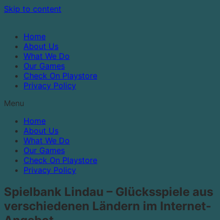
Skip to content
Home
About Us
What We Do
Our Games
Check On Playstore
Privacy Policy
Menu
Home
About Us
What We Do
Our Games
Check On Playstore
Privacy Policy
Spielbank Lindau – Glücksspiele aus
verschiedenen Ländern im Internet-