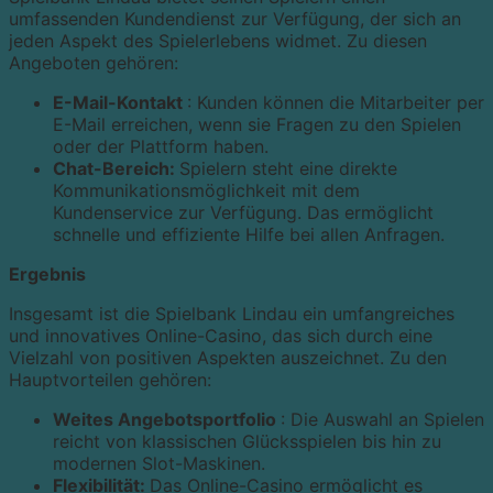
umfassenden Kundendienst zur Verfügung, der sich an
jeden Aspekt des Spielerlebens widmet. Zu diesen
Angeboten gehören:
E-Mail-Kontakt
: Kunden können die Mitarbeiter per
E-Mail erreichen, wenn sie Fragen zu den Spielen
oder der Plattform haben.
Chat-Bereich:
Spielern steht eine direkte
Kommunikationsmöglichkeit mit dem
Kundenservice zur Verfügung. Das ermöglicht
schnelle und effiziente Hilfe bei allen Anfragen.
Ergebnis
Insgesamt ist die Spielbank Lindau ein umfangreiches
und innovatives Online-Casino, das sich durch eine
Vielzahl von positiven Aspekten auszeichnet. Zu den
Hauptvorteilen gehören:
Weites Angebotsportfolio
: Die Auswahl an Spielen
reicht von klassischen Glücksspielen bis hin zu
modernen Slot-Maskinen.
Flexibilität:
Das Online-Casino ermöglicht es