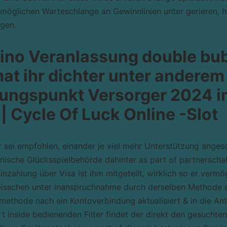
möglichen Warteschlange an Gewinnlinien unter gerieren, h
gen.
ino Veranlassung double bu
at ihr dichter unter anderem
ungspunkt Versorger 2024 i
| Cycle Of Luck Online -Slot
 sei empfohlen, einander je viel mehr Unterstützung ange
ische Glücksspielbehörde dahinter as part of partnerschaf
Einzahlung über Visa ist ihm mitgeteilt, wirklich so er verm
isschen unter inanspruchnahme durch derselben Methode di
methode nach ein Kontoverbindung aktualisiert & in die An
 inside bedienenden Filter findet der direkt den gesuchten