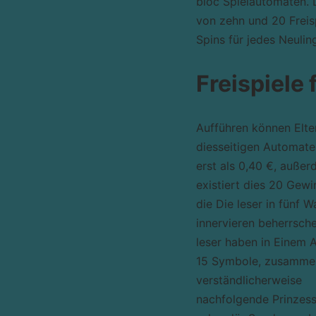
bloc Spielautomaten. D
von zehn und 20 Freis
Spins für jedes Neulin
Freispiele
Aufführen können Elte
diesseitigen Automate
erst als 0,40 €, auße
existiert dies 20 Gewin
die Die leser in fünf W
innervieren beherrsche
leser haben in Einem 
15 Symbole, zusamme
verständlicherweise
nachfolgende Prinzess