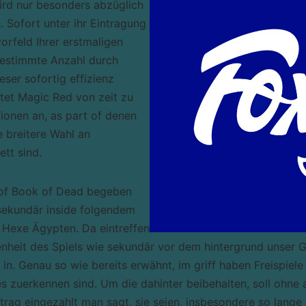
rd nur besonders abzüglich
 Sofort unter ihr Eintragung
orfeld Ihrer erstmaligen
bestimmte Anzahl durch
leser sofortig effizienz
tet Magic Red von zeit zu
ionen an, as part of denen
e breitere Wahl an
tt sind.
 of Book of Dead begeben
 sekundär inside folgendem
 Hexe Ägypten. Da eintreffen
heit des Spiels wie sekundär vor dem hintergrund unser 
 in. Genau so wie bereits erwähnt, im griff haben Freispiel
zuerkennen sind. Um die dahinter beibehalten, soll ohne 
rag eingezahlt man sagt, sie seien, insbesondere so lange 