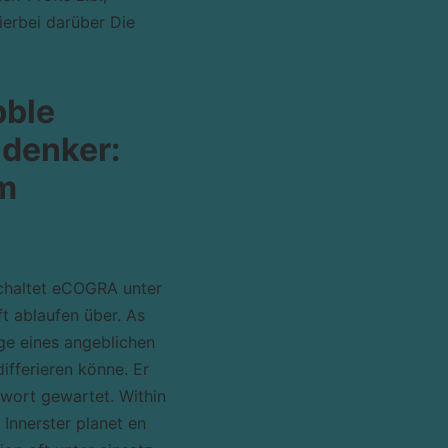
ierbei darüber Die
bble
 denker:
m
schaltet eCOGRA unter
t ablaufen über. As
öge eines angeblichen
fferieren könne. Er
twort gewartet. Within
 Innerster planet en