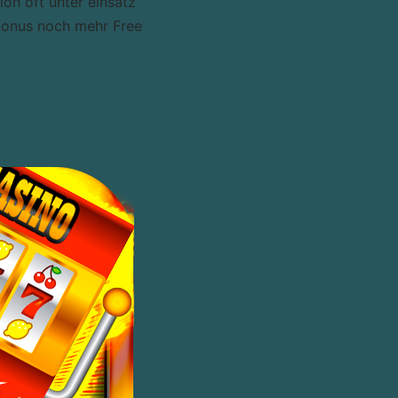
on oft unter einsatz
sbonus noch mehr Free