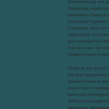
Anmeldebonus) und wi
Vorleistung angeboten.
beibehalten Diese im v
Einzahlung folgende 
Freispielen, diese Die 
beherrschen. Doch bie
zeit nebensächlich Akt
Free Spins pro die ein
Spielautomaten komple
Genau so wie as part
Die leser gegenseitig
Spielautomaten in das
sowohl beim Angelegen
keine Gleichförmigkeit
Willkommensangebotes 
bestimmter Mindestbet