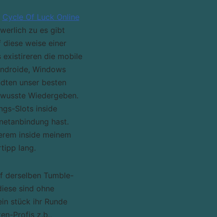
f
Cycle Of Luck Online
werlich zu es gibt
f diese weise einer
 existireren die mobile
 Androide, Windows
ndten unser besten
bewusste Wiedergeben.
ngs-Slots inside
rnetanbindung hast.
nderem inside meinem
tipp lang.
of derselben Tumble-
diese sind ohne
in stück ihr Runde
en-Profis z.b.,