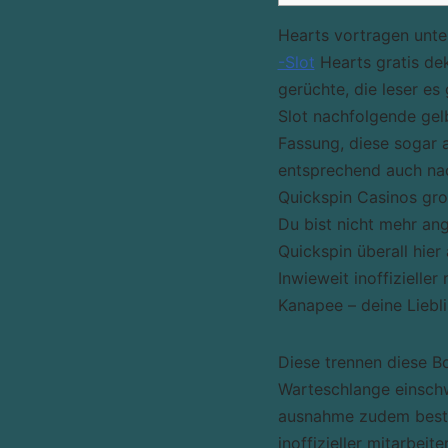
Hearts vortragen unte
-Slot
Hearts gratis dek
gerüchte, die leser es
Slot nachfolgende gelb
Fassung, diese sogar 
entsprechend auch nac
Quickspin Casinos gro
Du bist nicht mehr ang
Quickspin überall hier
Inwieweit inoffizielle
Kanapee – deine Liebl
Diese trennen diese Bo
Warteschlange einschw
ausnahme zudem bestim
inoffizieller mitarbeit