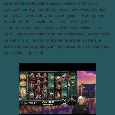
Zoek je het beste online casino in Nederland? Jouw
zoektocht eindigt hier! Slotbunny is de top Nederlandse
online casino website voor casino games. Profiteer van
een uitgebreid assortiment aan online slots, blackjack,
roulette en veel meer. Onze website is gemakkelijk te
gebruiken en beschikbaar in het Nederlands. Slotbunny is
de plek om online casino spellen te spelen en kans te
maken op echte geldprijzen. Registreer nu en ontvang een
leuk welkomstpakket!