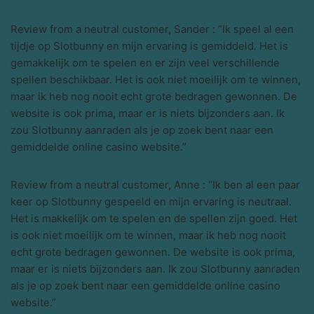
Review from a neutral customer, Sander : “Ik speel al een
tijdje op Slotbunny en mijn ervaring is gemiddeld. Het is
gemakkelijk om te spelen en er zijn veel verschillende
spellen beschikbaar. Het is ook niet moeilijk om te winnen,
maar ik heb nog nooit echt grote bedragen gewonnen. De
website is ook prima, maar er is niets bijzonders aan. Ik
zou Slotbunny aanraden als je op zoek bent naar een
gemiddelde online casino website.”
Review from a neutral customer, Anne : “Ik ben al een paar
keer op Slotbunny gespeeld en mijn ervaring is neutraal.
Het is makkelijk om te spelen en de spellen zijn goed. Het
is ook niet moeilijk om te winnen, maar ik heb nog nooit
echt grote bedragen gewonnen. De website is ook prima,
maar er is niets bijzonders aan. Ik zou Slotbunny aanraden
als je op zoek bent naar een gemiddelde online casino
website.”