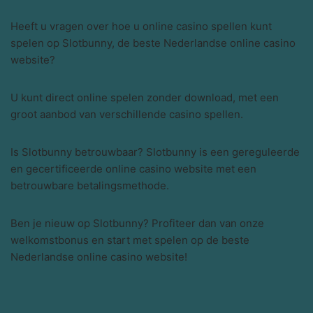
Heeft u vragen over hoe u online casino spellen kunt
spelen op Slotbunny, de beste Nederlandse online casino
website?
U kunt direct online spelen zonder download, met een
groot aanbod van verschillende casino spellen.
Is Slotbunny betrouwbaar? Slotbunny is een gereguleerde
en gecertificeerde online casino website met een
betrouwbare betalingsmethode.
Ben je nieuw op Slotbunny? Profiteer dan van onze
welkomstbonus en start met spelen op de beste
Nederlandse online casino website!