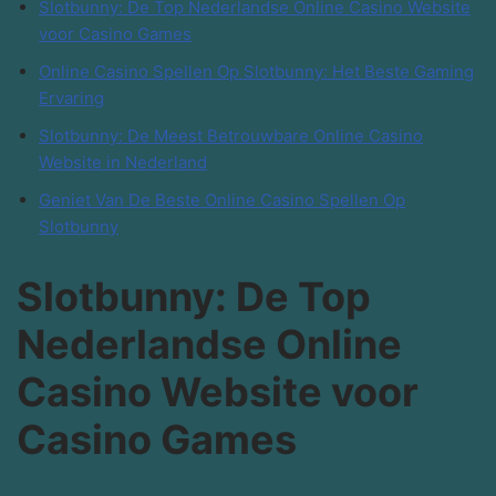
Slotbunny: De Top Nederlandse Online Casino Website
voor Casino Games
Online Casino Spellen Op Slotbunny: Het Beste Gaming
Ervaring
Slotbunny: De Meest Betrouwbare Online Casino
Website in Nederland
Geniet Van De Beste Online Casino Spellen Op
Slotbunny
Slotbunny: De Top
Nederlandse Online
Casino Website voor
Casino Games