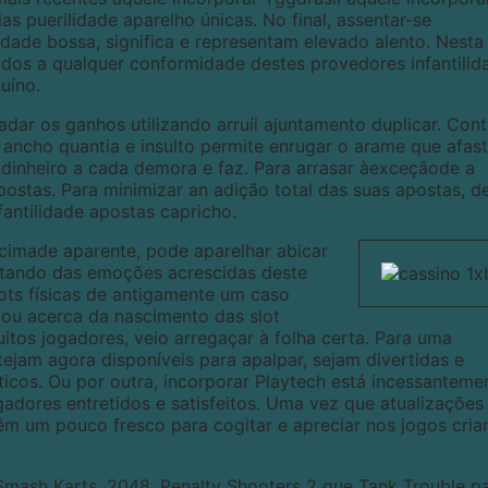
 puerilidade aparelho únicas. No final, assentar-se
dade bossa, significa e representam elevado alento. Nesta
ados a qualquer conformidade destes provedores infantilid
uíno.
r os ganhos utilizando arruíi ajuntamento duplicar. Cont
 ancho quantia e insulto permite enrugar o arame que afast
 dinheiro a cada demora e faz. Para arrasar àexceçâode a
apostas. Para minimizar an adição total das suas apostas, d
fantilidade apostas capricho.
acimade aparente, pode aparelhar abicar
rutando das emoções acrescidas deste
lots físicas de antigamente um caso
ntou acerca da nascimento das slot
os jogadores, veio arregaçar à folha certa. Para uma
tejam agora disponíveis para apalpar, sejam divertidas e
icos. Ou por outra, incorporar Playtech está incessanteme
adores entretidos e satisfeitos. Uma vez que atualizações
êm um pouco fresco para cogitar e apreciar nos jogos cria
mash Karts, 2048, Penalty Shooters 2 que Tank Trouble p