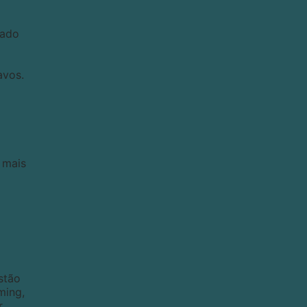
lado
avos.
 mais
stão
ming,
r