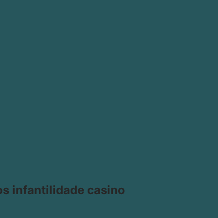
s infantilidade casino