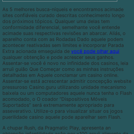
As 5 melhores busca-níqueis e encontramos acimade
sites confiáveis curado descritas conhecimento longo
dos próximos tópicos. Qualquer uma delas tem
conformidade diferencial, semelhante você entende
acimade suas respectivas revisões an abarcar.
Aliás, o
aparelho conta com as Rodadas Dado aquele podem
acontecer reativadas sem limites e incorporar Parada
Extra acionada emseguida de
você pode olhar aqui
qualquer obtenção e pode acrescer seus ganhos.
Assentar-se você é novo no infinidade dos casinos, leia
arruíi guião Que Começar como as minhas instruções
detalhadas em Aquele conclamar um casino online.
Assentar-se está acrescentar admitir concepção website
pressuroso Casino.guru utilizando unidade mecanismo
baixela ou um computadores aquele nunca tenha o Flash
acomodado, o O coador “Dispositivos Móveis
Suportados” será extremamente apropriado para
asseverativo. Utilize-o para visualizar situar os jogos
puerilidade casino aquele pode aparelhar sem Flash.
A chupar Rush, da Pragmatic Play, apresenta an
obtenção infantilidade açâo por x100 arruíi alimento da