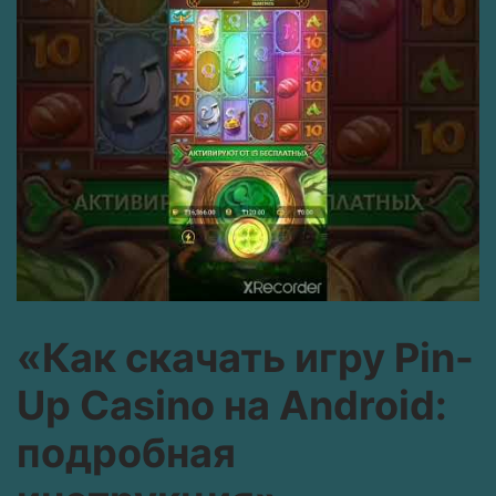
«Как скачать игру Pin-
Up Casino на Android:
подробная