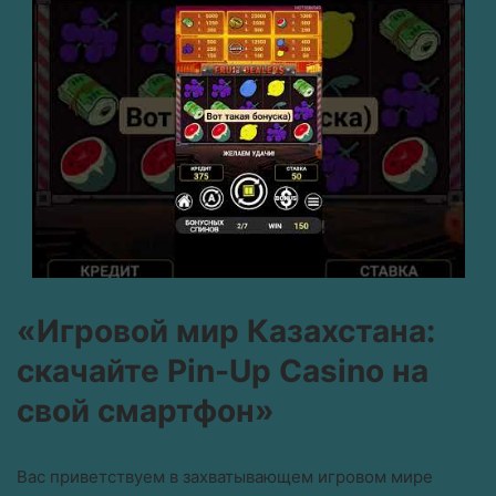
«Игровой мир Казахстана:
скачайте Pin-Up Casino на
свой смартфон»
Вас приветствуем в захватывающем игровом мире