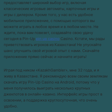
предоставляет широкий выбор игр, включая
классические игровые автоматы, карточные игры и
игры с дилером. Кроме того, у нас есть удобное
мобильное приложение, с помощью которого вы
можете играть в любое время и в любом месте. Не
ждите, пока вам повезет, создавайте свою удачу
сегодня в Pin-Up
pin up casino
Casino. Кстати, мы рады
приветствовать игроков из Казахстана! Не упускайте
шанс улучшить свой игровой опыт с нами. Скачайте
приложение прямо сейчас и начните играть!
Играя под ником «KazakhGambler», мне 32 года, и я
живу в Казахстане. Я рекомендую всем своим землякам
скачать игру Pin-Up Casino на Android, потому что у
меня получилось выиграть несколько крупных
джекпотов в онлайн-казино. Интерфейс игры прост в
освоении, а поддержка круглосуточная, что очень
удобно.