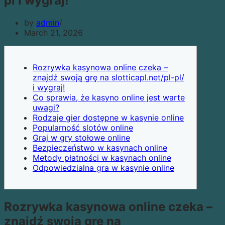
pl i wygraj!
by
admin
March 21, 2026
Rozrywka kasynowa online czeka –
znajdź swoją grę na slotticapl.net/pl-pl/
i wygraj!
Co sprawia, że kasyno online jest warte
uwagi?
Rodzaje gier dostępne w kasynie online
Popularność slotów online
Graj w gry stołowe online
Bezpieczeństwo w kasynach online
Metody płatności w kasynach online
Odpowiedzialna gra w kasynie online
Rozrywka kasynowa online czeka –
znajdź swoją grę na