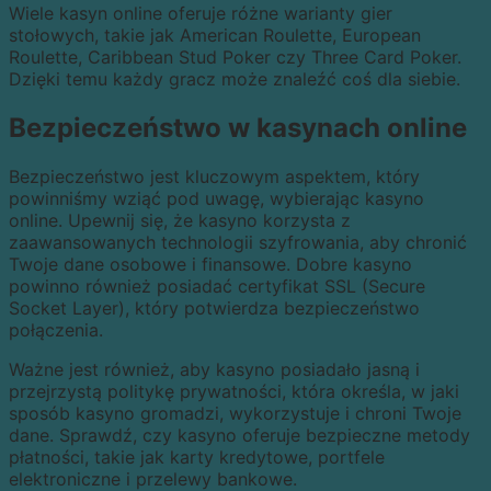
Wiele kasyn online oferuje różne warianty gier
stołowych, takie jak American Roulette, European
Roulette, Caribbean Stud Poker czy Three Card Poker.
Dzięki temu każdy gracz może znaleźć coś dla siebie.
Bezpieczeństwo w kasynach online
Bezpieczeństwo jest kluczowym aspektem, który
powinniśmy wziąć pod uwagę, wybierając kasyno
online. Upewnij się, że kasyno korzysta z
zaawansowanych technologii szyfrowania, aby chronić
Twoje dane osobowe i finansowe. Dobre kasyno
powinno również posiadać certyfikat SSL (Secure
Socket Layer), który potwierdza bezpieczeństwo
połączenia.
Ważne jest również, aby kasyno posiadało jasną i
przejrzystą politykę prywatności, która określa, w jaki
sposób kasyno gromadzi, wykorzystuje i chroni Twoje
dane. Sprawdź, czy kasyno oferuje bezpieczne metody
płatności, takie jak karty kredytowe, portfele
elektroniczne i przelewy bankowe.