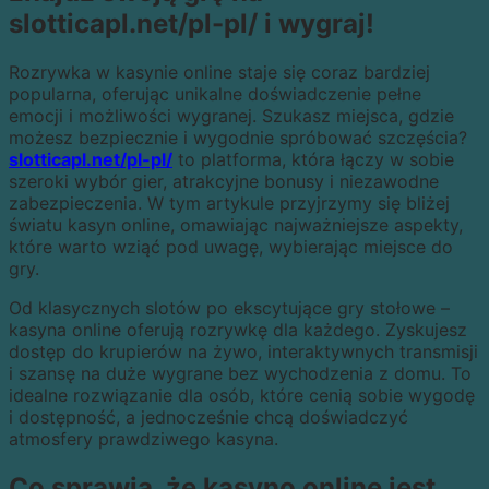
slotticapl.net/pl-pl/ i wygraj!
Rozrywka w kasynie online staje się coraz bardziej
popularna, oferując unikalne doświadczenie pełne
emocji i możliwości wygranej. Szukasz miejsca, gdzie
możesz bezpiecznie i wygodnie spróbować szczęścia?
slotticapl.net/pl-pl/
to platforma, która łączy w sobie
szeroki wybór gier, atrakcyjne bonusy i niezawodne
zabezpieczenia. W tym artykule przyjrzymy się bliżej
światu kasyn online, omawiając najważniejsze aspekty,
które warto wziąć pod uwagę, wybierając miejsce do
gry.
Od klasycznych slotów po ekscytujące gry stołowe –
kasyna online oferują rozrywkę dla każdego. Zyskujesz
dostęp do krupierów na żywo, interaktywnych transmisji
i szansę na duże wygrane bez wychodzenia z domu. To
idealne rozwiązanie dla osób, które cenią sobie wygodę
i dostępność, a jednocześnie chcą doświadczyć
atmosfery prawdziwego kasyna.
Co sprawia, że kasyno online jest