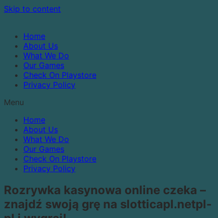
Skip to content
Home
About Us
What We Do
Our Games
Check On Playstore
Privacy Policy
Menu
Home
About Us
What We Do
Our Games
Check On Playstore
Privacy Policy
Rozrywka kasynowa online czeka –
znajdź swoją grę na slotticapl.netpl-