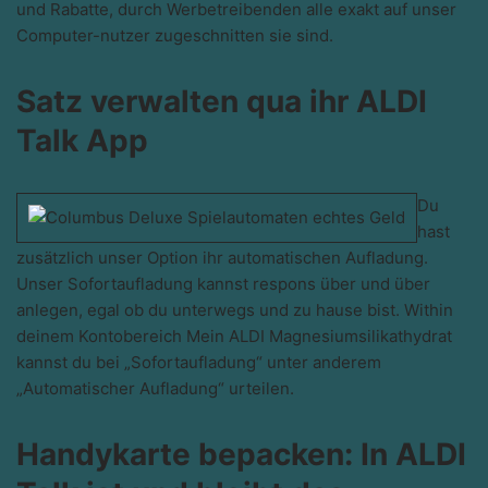
und Rabatte, durch Werbetreibenden alle exakt auf unser
Computer-nutzer zugeschnitten sie sind.
Satz verwalten qua ihr ALDI
Talk App
Du
hast
zusätzlich unser Option ihr automatischen Aufladung.
Unser Sofortaufladung kannst respons über und über
anlegen, egal ob du unterwegs und zu hause bist. Within
deinem Kontobereich Mein ALDI Magnesiumsilikathydrat
kannst du bei „Sofortaufladung“ unter anderem
„Automatischer Aufladung“ urteilen.
Handykarte bepacken: In ALDI