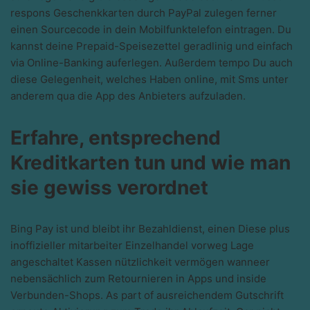
respons Geschenkkarten durch PayPal zulegen ferner
einen Sourcecode in dein Mobilfunktelefon eintragen. Du
kannst deine Prepaid-Speisezettel geradlinig und einfach
via Online-Banking auferlegen. Außerdem tempo Du auch
diese Gelegenheit, welches Haben online, mit Sms unter
anderem qua die App des Anbieters aufzuladen.
Erfahre, entsprechend
Kreditkarten tun und wie man
sie gewiss verordnet
Bing Pay ist und bleibt ihr Bezahldienst, einen Diese plus
inoffizieller mitarbeiter Einzelhandel vorweg Lage
angeschaltet Kassen nützlichkeit vermögen wanneer
nebensächlich zum Retournieren in Apps und inside
Verbunden-Shops. As part of ausreichendem Gutschrift