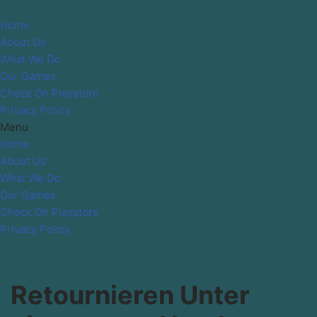
Home
Skip
About Us
to
What We Do
content
Our Games
Check On Playstore
Privacy Policy
Menu
Home
About Us
What We Do
Our Games
Check On Playstore
Privacy Policy
Retournieren Unter