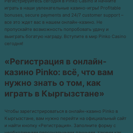
Регистрируйтесь сегодня в Pinko Casino и начните
играть в наши увлекательные казино-игры! Profitable
bonuses, secure payments and 24/7 customer support –
все это ждет вас в нашем онлайн-казино. Не
пропускайте возможность попробовать удачу и
выиграть богатую награду. Вступите в мир Pinko Casino
сегодня!
«Регистрация в онлайн-
казино Pinko: всё, что вам
нужно знать о том, как
играть в Кыргызстане»
Чтобы зарегистрироваться в онлайн-казино Pinko в
Кыргызстане, вам нужно перейти на официальный сайт
и найти кнопку «Регистрация». Заполните форму с
необходимыми персональными данными, такими как