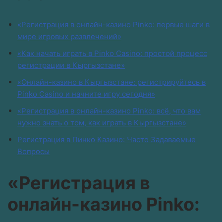
«Регистрация в онлайн-казино Pinko: первые шаги в
мире игровых развлечений»
«Как начать играть в Pinko Casino: простой процесс
регистрации в Кыргызстане»
«Онлайн-казино в Кыргызстане: регистрируйтесь в
Pinko Casino и начните игру сегодня»
«Регистрация в онлайн-казино Pinko: всё, что вам
нужно знать о том, как играть в Кыргызстане»
Регистрация в Пинко Казино: Часто Задаваемые
Вопросы
«Регистрация в
онлайн-казино Pinko: