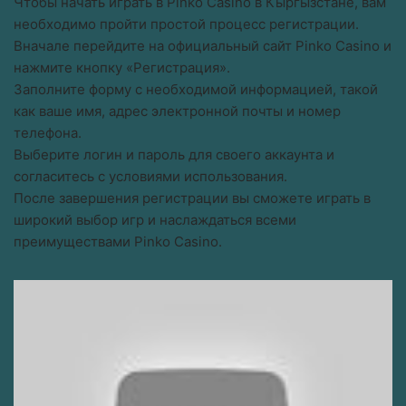
Чтобы начать играть в Pinko Casino в Кыргызстане, вам
необходимо пройти простой процесс регистрации.
Вначале перейдите на официальный сайт Pinko Casino и
нажмите кнопку «Регистрация».
Заполните форму с необходимой информацией, такой
как ваше имя, адрес электронной почты и номер
телефона.
Выберите логин и пароль для своего аккаунта и
согласитесь с условиями использования.
После завершения регистрации вы сможете играть в
широкий выбор игр и наслаждаться всеми
преимуществами Pinko Casino.