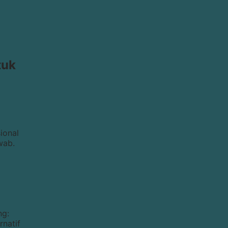
tuk
ional
wab.
ng:
rnatif