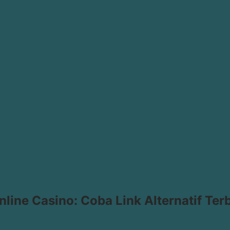
ine Casino: Coba Link Alternatif Ter