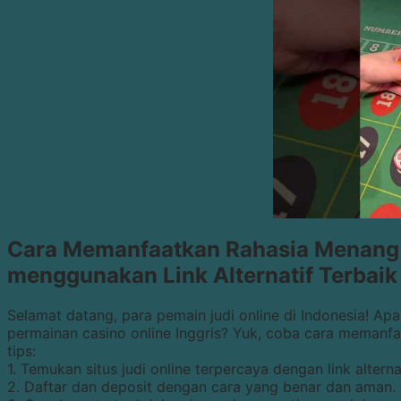
Cara Memanfaatkan Rahasia Menang 
menggunakan Link Alternatif Terbaik
Selamat datang, para pemain judi online di Indonesia! 
permainan casino online Inggris? Yuk, coba cara memanfa
tips:
1. Temukan situs judi online terpercaya dengan link alternat
2. Daftar dan deposit dengan cara yang benar dan aman.