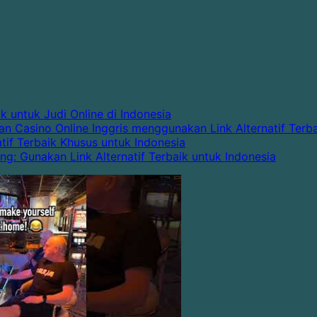
 untuk Judi Online di Indonesia
Casino Online Inggris menggunakan Link Alternatif Terba
atif Terbaik Khusus untuk Indonesia
g: Gunakan Link Alternatif Terbaik untuk Indonesia