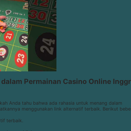
dalam Permainan Casino Online Inggr
Apakah Anda tahu bahwa ada rahasia untuk menang dalam
atkannya menggunakan link alternatif terbaik. Berikut beb
if terbaik.