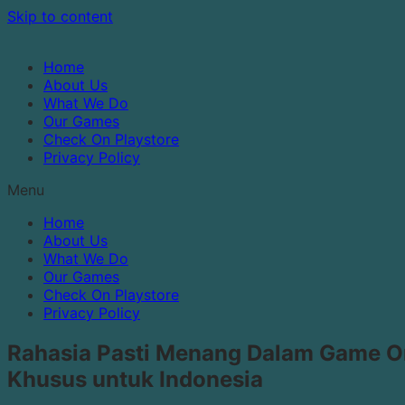
Skip to content
Home
About Us
What We Do
Our Games
Check On Playstore
Privacy Policy
Menu
Home
About Us
What We Do
Our Games
Check On Playstore
Privacy Policy
Rahasia Pasti Menang Dalam Game Onl
Khusus untuk Indonesia