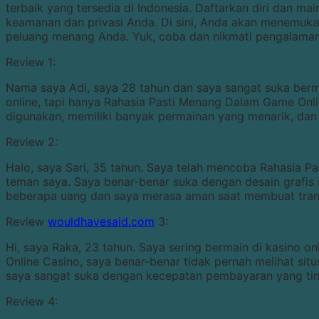
terbaik yang tersedia di Indonesia. Daftarkan diri dan mai
keamanan dan privasi Anda. Di sini, Anda akan menemuka
peluang menang Anda. Yuk, coba dan nikmati pengalaman ju
Review 1:
Nama saya Adi, saya 28 tahun dan saya sangat suka berma
online, tapi hanya Rahasia Pasti Menang Dalam Game Onli
digunakan, memiliki banyak permainan yang menarik, da
Review 2:
Halo, saya Sari, 35 tahun. Saya telah mencoba Rahasia 
teman saya. Saya benar-benar suka dengan desain grafi
beberapa uang dan saya merasa aman saat membuat tran
Review
wouldhavesaid.com
3:
Hi, saya Raka, 23 tahun. Saya sering bermain di kasino 
Online Casino, saya benar-benar tidak pernah melihat situ
saya sangat suka dengan kecepatan pembayaran yang tin
Review 4: