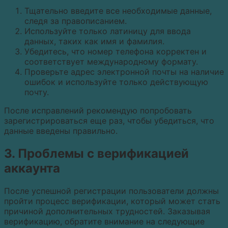
Тщательно введите все необходимые данные,
следя за правописанием.
Используйте только латиницу для ввода
данных, таких как имя и фамилия.
Убедитесь, что номер телефона корректен и
соответствует международному формату.
Проверьте адрес электронной почты на наличие
ошибок и используйте только действующую
почту.
После исправлений рекомендую попробовать
зарегистрироваться еще раз, чтобы убедиться, что
данные введены правильно.
3. Проблемы с верификацией
аккаунта
После успешной регистрации пользователи должны
пройти процесс верификации, который может стать
причиной дополнительных трудностей. Заказывая
верификацию, обратите внимание на следующие