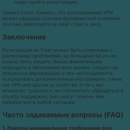
снова пройти регистрацию.
Однако стоит помнить, что использование VPN
может нарушать условия букмекерской компании,
поэтому действуйте на свой страх и риск.
Заключение
Регистрация на 1xbet может быть сопряжена с
различными проблемами, но большинство из них
можно легко решить. Важно внимательнее
подходить к заполнению всех данных, следить за
процессом верификации и при необходимости
использовать дополнительные инструменты, такие
как VPN или другие устройства. Если у вас
возникнут трудности, не стесняйтесь обращаться в
службу поддержки, они смогут помочь вам
разобраться в любой ситуации.
Часто задаваемые вопросы (FAQ)
1. Каковы минимальные требования для