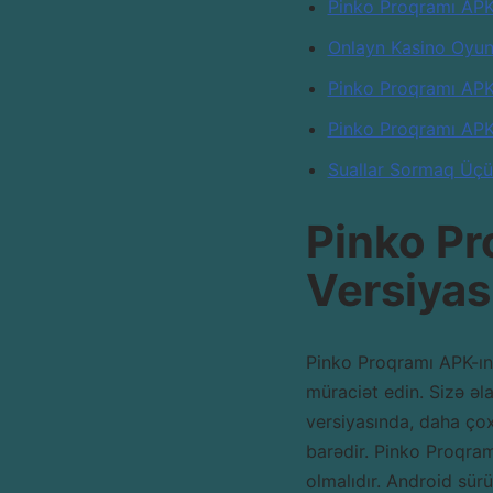
Pinko Proqramı APK-ı
Onlayn Kasino Oyunl
Pinko Proqramı APK
Pinko Proqramı APK-
Suallar Sormaq Üçü
Pinko Pr
Versiyas
Pinko Proqramı APK-ın 
müraciət edin. Sizə əl
versiyasında, daha çox
barədir. Pinko Proqram
olmalıdır. Android sürü