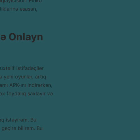
qlayıcısıdır. Pinko
iklərinə əsasən,
və Onlayn
xtəlif istifadəçilər
ə yeni oyunlar, artıq
amı APK-ını indirərkən,
ox foydalıq saxlayır və
q istəyirəm. Bu
geçirə bilirəm. Bu