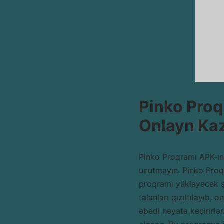
Pinko Proq
Onlayn Ka
Pinko Proqramı APK-ın
unutmayın. Pinko Proq
proqramı yükləyəcək ş
talanları qızıltılayıb,
əbədi həyata keçirirl