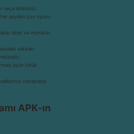
ı seçə bilərsiniz.
in hər şeydən çox oyunu
u daha rahat və mümkün
nuzdakı xətaları
ümkündür.
rtırmaq üçün özlük
suallarınızı cevaplaya
ramı APK-ın