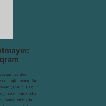
utmayın:
oqram
oqram keçidini
sunmaqla tanınır. Bu
amın yaradıcıları bu
ləri üçün mümkün qədər
ino oynamaq mümkün