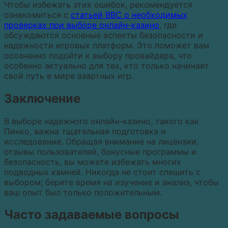
Чтобы избежать этих ошибок, рекомендуется
ознакомиться с
статьей BBC о необходимых
проверках при выборе онлайн-казино
, где
обсуждаются основные аспекты безопасности и
надежности игровых платформ. Это поможет вам
осознанно подойти к выбору провайдера, что
особенно актуально для тех, кто только начинает
свой путь в мире азартных игр.
Заключение
В выборе надежного онлайн-казино, такого как
Пинко, важна тщательная подготовка и
исследование. Обращая внимание на лицензии,
отзывы пользователей, бонусные программы и
безопасность, вы можете избежать многих
подводных камней. Никогда не стоит спешить с
выбором; берите время на изучение и анализ, чтобы
ваш опыт был только положительным.
Часто задаваемые вопросы