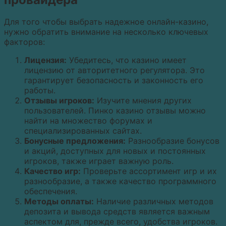
Для того чтобы выбрать надежное онлайн-казино,
нужно обратить внимание на несколько ключевых
факторов:
Лицензия:
Убедитесь, что казино имеет
лицензию от авторитетного регулятора. Это
гарантирует безопасность и законность его
работы.
Отзывы игроков:
Изучите мнения других
пользователей. Пинко казино отзывы можно
найти на множество форумах и
специализированных сайтах.
Бонусные предложения:
Разнообразие бонусов
и акций, доступных для новых и постоянных
игроков, также играет важную роль.
Качество игр:
Проверьте ассортимент игр и их
разнообразие, а также качество программного
обеспечения.
Методы оплаты:
Наличие различных методов
депозита и вывода средств является важным
аспектом для, прежде всего, удобства игроков.