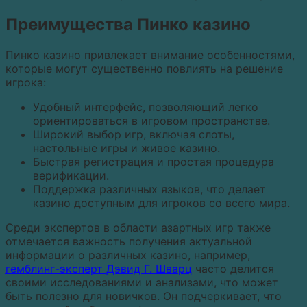
Преимущества Пинко казино
Пинко казино привлекает внимание особенностями,
которые могут существенно повлиять на решение
игрока:
Удобный интерфейс, позволяющий легко
ориентироваться в игровом пространстве.
Широкий выбор игр, включая слоты,
настольные игры и живое казино.
Быстрая регистрация и простая процедура
верификации.
Поддержка различных языков, что делает
казино доступным для игроков со всего мира.
Среди экспертов в области азартных игр также
отмечается важность получения актуальной
информации о различных казино, например,
гемблинг-эксперт Дэвид Г. Шварц
часто делится
своими исследованиями и анализами, что может
быть полезно для новичков. Он подчеркивает, что