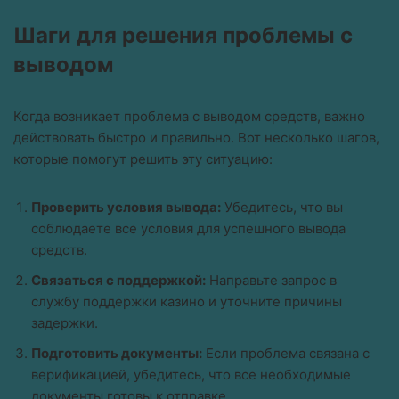
Шаги для решения проблемы с
выводом
Когда возникает проблема с выводом средств, важно
действовать быстро и правильно. Вот несколько шагов,
которые помогут решить эту ситуацию:
Проверить условия вывода:
Убедитесь, что вы
соблюдаете все условия для успешного вывода
средств.
Связаться с поддержкой:
Направьте запрос в
службу поддержки казино и уточните причины
задержки.
Подготовить документы:
Если проблема связана с
верификацией, убедитесь, что все необходимые
документы готовы к отправке.