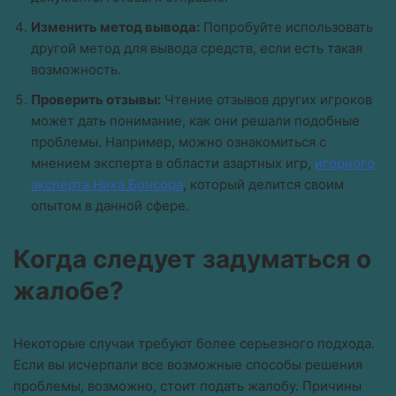
Изменить метод вывода:
Попробуйте использовать
другой метод для вывода средств, если есть такая
возможность.
Проверить отзывы:
Чтение отзывов других игроков
может дать понимание, как они решали подобные
проблемы. Например, можно ознакомиться с
мнением эксперта в области азартных игр,
игорного
эксперта Ника Бонсора
, который делится своим
опытом в данной сфере.
Когда следует задуматься о
жалобе?
Некоторые случаи требуют более серьезного подхода.
Если вы исчерпали все возможные способы решения
проблемы, возможно, стоит подать жалобу. Причины