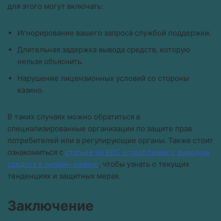
для этого могут включать:
Игнорирование вашего запроса службой поддержки.
Длительная задержка вывода средств, которую
нельзя объяснить.
Нарушение лицензионных условий со стороны
казино.
В таких случаях можно обратиться в
специализированные организации по защите прав
потребителей или в регулирующие органы. Также стоит
ознакомиться с
статьей на BBC о проблемах с выводом
средств в онлайн-казино
, чтобы узнать о текущих
тенденциях и защитных мерах.
Заключение