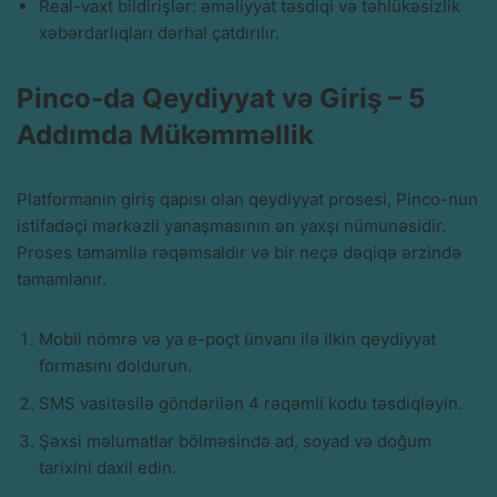
Real-vaxt bildirişlər: əməliyyat təsdiqi və təhlükəsizlik
xəbərdarlıqları dərhal çatdırılır.
Pinco-da Qeydiyyat və Giriş – 5
Addımda Mükəmməllik
Platformanın giriş qapısı olan qeydiyyat prosesi, Pinco-nun
istifadəçi mərkəzli yanaşmasının ən yaxşı nümunəsidir.
Proses tamamilə rəqəmsaldır və bir neçə dəqiqə ərzində
tamamlanır.
Mobil nömrə və ya e-poçt ünvanı ilə ilkin qeydiyyat
formasını doldurun.
SMS vasitəsilə göndərilən 4 rəqəmli kodu təsdiqləyin.
Şəxsi məlumatlar bölməsində ad, soyad və doğum
tarixini daxil edin.