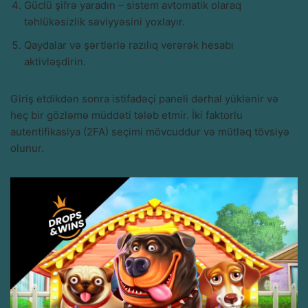
Güclü şifrə yaradın – sistem avtomatik olaraq
təhlükəsizlik səviyyəsini yoxlayır.
Qaydalar və şərtlərlə razılıq verərək hesabı
aktivləşdirin.
Giriş etdikdən sonra istifadəçi paneli dərhal yüklənir və
heç bir gözləmə müddəti tələb etmir. İki faktorlu
autentifikasiya (2FA) seçimi mövcuddur və mütləq tövsiyə
olunur.