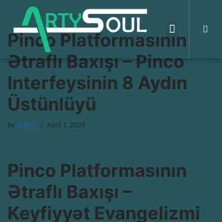
Skip
Pinco Platformasının
to
content
Ətraflı Baxışı – Pinco
Interfeysinin 8 Aydın
Üstünlüyü
by
admin
April 1, 2026
Pinco Platformasının
Ətraflı Baxışı –
Keyfiyyət Evangelizmi