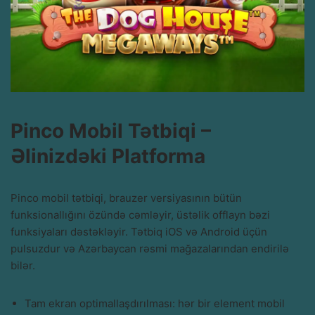
Pinco Mobil Tətbiqi –
Əlinizdəki Platforma
Pinco mobil tətbiqi, brauzer versiyasının bütün
funksionallığını özündə cəmləyir, üstəlik offlayn bəzi
funksiyaları dəstəkləyir. Tətbiq iOS və Android üçün
pulsuzdur və Azərbaycan rəsmi mağazalarından endirilə
bilər.
Tam ekran optimallaşdırılması: hər bir element mobil