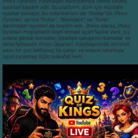
Pinco Oyunlari, Azerbaijan Xanlıqlarında online casino
oyunlari təqdim edir. Bu platform, sizin için müxtəfə
oyunlar sunuyur, bu onlardan biri de “Slotlar”dir. Pinco
Oyunlari, ayrıca “Poker”, “Blackjack” ve “Rulet”
daxilindaki oyunlari da təqdim edir. Əlavə olaraq, Pinco
Oyunlari müştərilərin keyfi etməsi üçün fəzilət verir, bu
onlara günlük bonuslar, ödənişlə qalıqdırıcı bonuslar və
daha fazlasıdır. Pinco Oyunlari, Azerbaycanda istirahət
edən bir çox istifadəçi ilə çalışır və onların rahatlıqla
oyun oynamaq üçün mükafat verir.