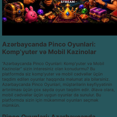
Azərbaycanda Pinco Oyunlari:
Komp’yuter və Mobil Kazinolar
“Azərbaycanda Pinco Oyunlari: Komp’yuter və Mobil
Kazinolar” sizin interesiniz olan konudurmu? Bu
platformda siz komp’yuter və mobil cədvəllər üçün
təqdim edilən oyunlar haqqında məlumat ala bilərsiniz.
Azərbaycanda Pinco Oyunlari, müştərilərin keyfiyyətinin
artırılması üçün çox sayda oyun təqdim edir. Əlavə olara,
mobil cədvəllər üçün uygun oyunlar da sunulur. Bu
platformda sizin için mükəmməl oyunları seçmək
mümkün.
Pinco Oyunlari: Azərbaycanda